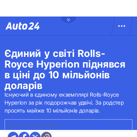
Єдиний у світі Rolls-
Royce Hyperion піднявся
в ціні до 10 мільйонів
доларів
Існуючий в єдиному екземплярі Rolls-Royce
Hyperion за рік подорожчав удвічі. За родстер
просять майже 10 мільйонів доларів.
ROLLS-ROYCE HYPERION