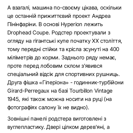
А взагалі, машина по-своєму цікава, оскільки
це останній прижиттєвий проект Андреа
Пінінфаріни. В основі Hyperion лежить
Drophead Coupе. Родстер проектували з
огляду на гігантські купе початку XX століття,
тому передні стійки та крісла зсунуті на 400
міліметрів до корми. Заднього ряду немає,
проте перед лобовим склом з'явився
спеціальний відсік для спортивних рушниць.
Друга фішка «Гіперіона» - годинник-турбійони
Girard-Perregaux на базі Tourbillon Vintage
1945, які також можна носити на руці (на
фотографіях салону їх не видно).
Зовнішні панелі родстера виготовлені з
вуглепластику. Двері цілком дерев'яні, а