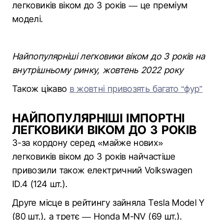
легковиків віком до 3 років — це преміум
моделі.
Найпопулярніші легковики віком до 3 років на
внутрішньому ринку, жовтень 2022 року
Також цікаво
в жовтні привозять багато “фур”
НАЙПОПУЛЯРНІШІ ІМПОРТНІ
ЛЕГКОВИКИ ВІКОМ ДО 3 РОКІВ
З-за кордону серед «майже нових»
легковиків віком до 3 років найчастіше
привозили також електричний Volkswagen
ID.4 (124 шт.).
Друге місце в рейтингу зайняла Tesla Model Y
(80 шт.), а третє — Honda M-NV (69 шт.).