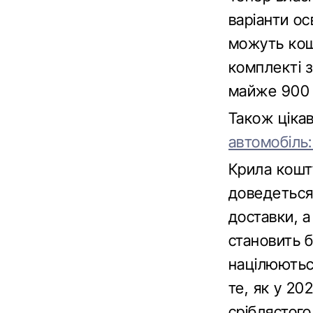
варіанти ос
можуть кош
комплекті 
майже 900 
Також ціка
автомобіль:
Крила кошт
доведеться 
доставки, а
становить б
націлюютьс
те, як у 202
сріблястого