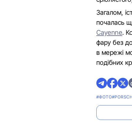
Загалом, іс
почалась щ
Cayenne
. К
фару без д
в мережі мо
подібних кр
#ФОТО
#PORSC