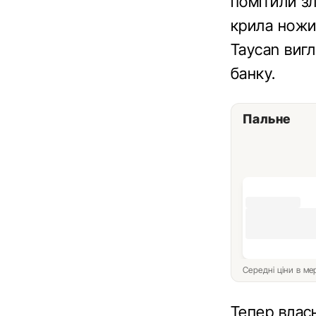
помітили зл
крила ножи
Taycan вигл
банку.
Пальне
Середні ціни в м
Тепер власн