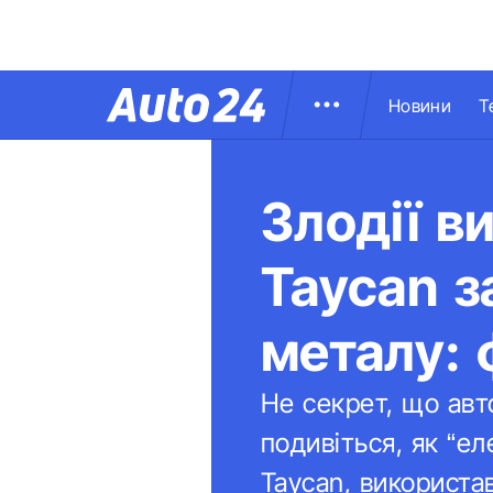
Новини
Т
Злодії в
Taycan 
металу: 
Не секрет, що авт
подивіться, як “е
Taycan, використа