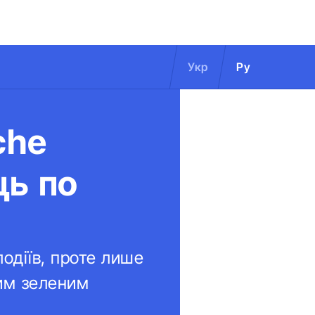
Укр
Ру
che
ць по
лодіїв, проте лише
цим зеленим