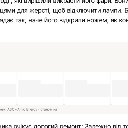
одії, які вирішили викрасти його фари. Вон
цями для жерсті, щоб відключити лампи. 
ядає так, наче його відкрили ножем, як к
ережі АЗС «Amic Energy» станом на
ика очікує дорогий ремонт: Залежно від то