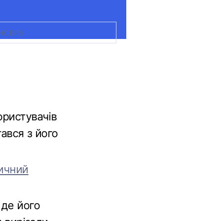
НСЕРВ
ористувачів
тався з його
ричний
 де його