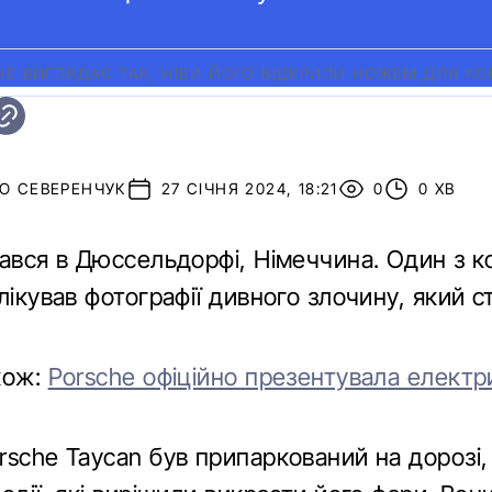
HE ВИГЛЯДАЄ ТАК, НІБИ ЙОГО ВІДКРИЛИ НОЖЕМ ДЛЯ КО
О СЕВЕРЕНЧУК
27 СІЧНЯ 2024, 18:21
0
0 ХВ
тався в Дюссельдорфі, Німеччина. Один з к
лікував фотографії дивного злочину, який с
кож:
Porsche офіційно презентувала елект
rsche Taycan був припаркований на дорозі,