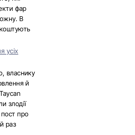
лекти фар
ожну. В
 коштують
я усіх
о, власнику
овлення й
 Taycan
и злодії
 пост про
 й раз