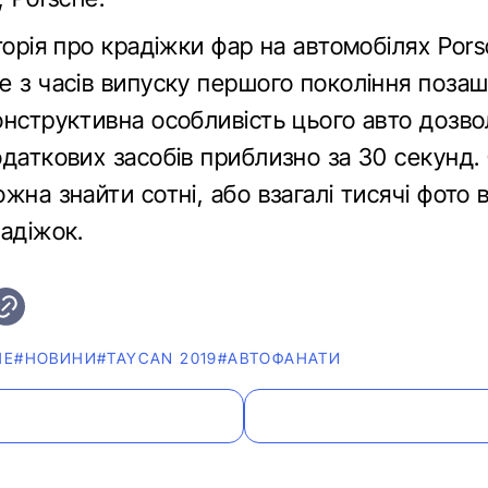
торія про крадіжки фар на автомобілях Por
е з часів випуску першого покоління поза
онструктивна особливість цього авто дозво
одаткових засобів приблизно за 30 секунд.
жна знайти сотні, або взагалі тисячі фото 
адіжок.
HE
#НОВИНИ
#TAYCAN 2019
#АВТОФАНАТИ