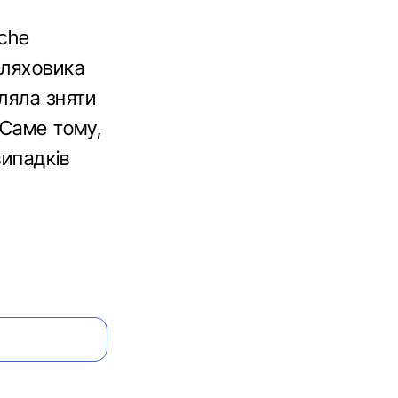
sche
шляховика
ляла зняти
 Саме тому,
випадків