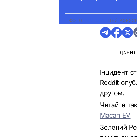
ФОТО:
MOTOR1
|
ЦЕЙ PORSC
ДАНИЛ
Інцидент с
Reddit опуб
другом.
Читайте та
Macan EV
Зелений Po