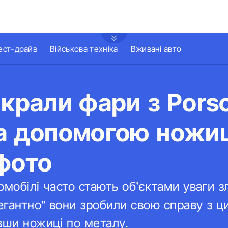
ест-драйв
Військова техніка
Вживані авто
икрали фари з Pors
за допомогою ножи
фото
омобілі часто стають об’єктами уваги з
легантно” вони зробили свою справу з 
вши ножиці по металу.