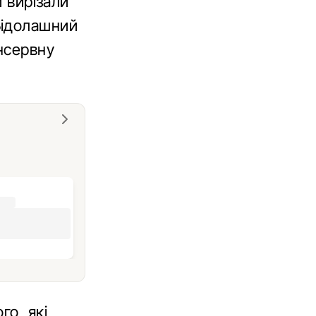
и вирізали
Бідолашний
онсервну
го, які