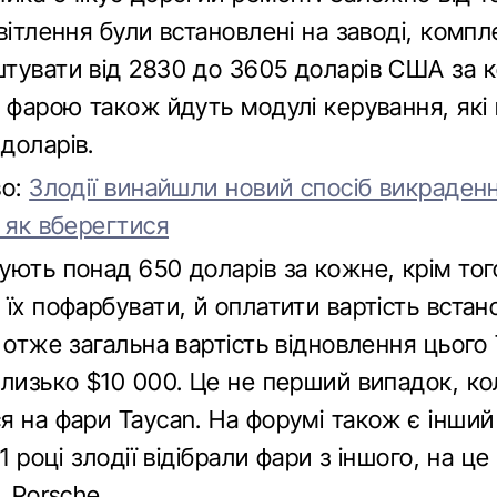
вітлення були встановлені на заводі, комп
тувати від 2830 до 3605 доларів США за к
з фарою також йдуть модулі керування, які
доларів.
во:
Злодії винайшли новий спосіб викраденн
 як вберегтися
ують понад 650 доларів за кожне, крім тог
їх пофарбувати, й оплатити вартість встан
 отже загальна вартість відновлення цього
лизько $10 000. Це не перший випадок, кол
я на фари Taycan. На форумі також є інший
1 році злодії відібрали фари з іншого, на це
, Porsche.