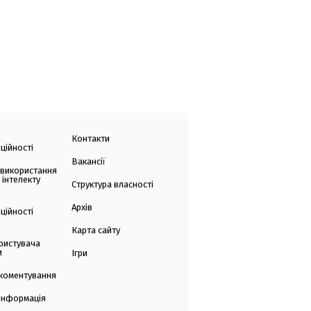
Контакти
ційності
Вакансії
 використання
 інтелекту
Структура власності
Архів
ційності
Карта сайту
ристувача
и
Ігри
коментування
 інформація