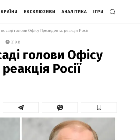
УКРАЇНИ
ЕКСКЛЮЗИВИ
АНАЛІТИКА
ІГРИ
 посаді голови Офісу Президента: реакція Росії 
2 хв
саді голови Офісу
реакція Росії