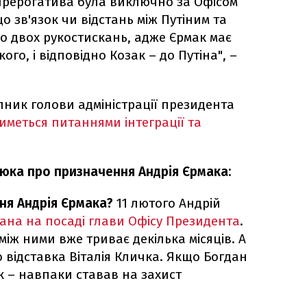
 прерогатива була виключно за Офісом
о зв'язок чи відстань між Путіним та
о двох рукостискань, адже Єрмак має
го, і відповідно Козак – до Путіна", –
пник голови адміністрації президента
иметься питаннями інтеграції та
ка про призначення Андрія Єрмака:
ня Андрія Єрмака?
11 лютого Андрій
дана на посаді глави Офісу Президента
.
іж ними вже триває декілька місяців. А
 відставка Віталія Кличка. Якщо Богдан
к – навпаки ставав на захист