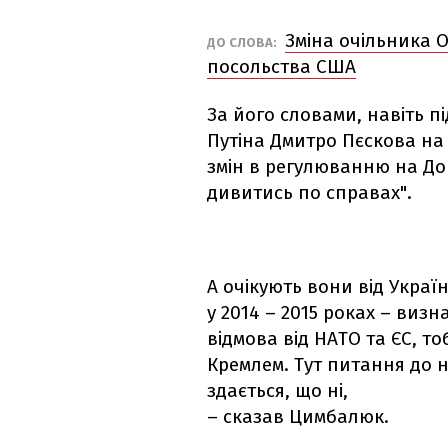
Зміна очільника 
ДО СЛОВА:
посольства США
За його словами, навіть п
Путіна Дмитро Пєскова на
змін в регулюванню на Дон
дивитись по справах".
А очікують вони від Украї
у 2014 – 2015 роках – визн
відмова від НАТО та ЄС, т
Кремлем. Тут питання до н
здається, що ні,
– сказав Цимбалюк.