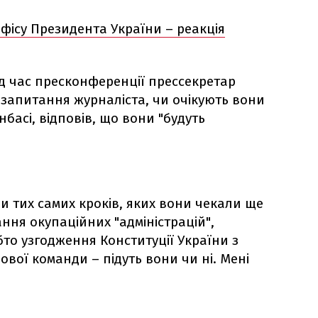
Офісу Президента України – реакція
ід час пресконференції прессекретар
 запитання журналіста, чи очікують вони
басі, відповів, що вони "будуть
ни тих самих кроків, яких вони чекали ще
ання окупаційних "адміністрацій",
обто узгодження Конституції України з
ової команди – підуть вони чи ні. Мені