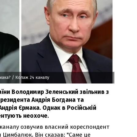
мака?
/ Колаж 24 каналу
аїни Володимир Зеленський звільнив з
Президента Андрія Богдана та
Андрія Єрмака. Однак в Російській
ентують неохоче.
4 каналу озвучив власний кореспондент
н Цимбалюк. Він сказав: "Саме це