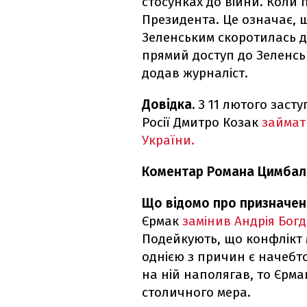
стосунках до війни. Коли
Президента. Це означає, щ
Зеленським скоротилась д
прямий доступ до Зеленсько
додав журналіст.
Довідка.
З 11 лютого засту
Росії Дмитро Козак
займат
України.
Коментар Романа Цимбалю
Що відомо про призначен
Єрмак
замінив Андрія Бог
Подейкують, що конфлікт м
однією з причин є начебто
на ній наполягав, то Єрма
столичного мера.