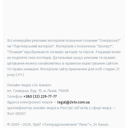
android
apple
smart tv
samsung smart tv
Всі комерційні рекламні матеріали позначені словами "Спецпроєкт"
чи "Партнерський матеріал". Матеріали з позначкою "Експерт",
"Позиція" відображають позицію авторів та героїв. Редакція може
не поділяти їхніх поглядів. Детальніше щодо реклами та правил
цитування можна ознайомитись в правилах користування сайтом.
Усі права захищені.
Матеріали сайту призначені для осіб старше
21
року (21+)
Онлайн-медіа «24 Канал»
пл. Галицька, буд. 15, м. Львів, 79008
Телефон
+380 (32) 229-77-77
Адреса електронної пошти —
legal@24tv.com.ua
Ідентифікатор онлайн-медіа в Реєстрі суб'єктів у сфері медіа —
R40-06057
© 2005—2026,
ПрАТ «Телерадіокомпанія "Люкс"», 24 Канал.