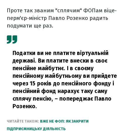
Проте так званим "сплячим" ФОПам віце-
перм'єр-міністр Павло Розенко радить
подумати ще раз.
Податки ви не платите віртуальній
державі. Ви платите внески в своє
пенсійне майбутнє. І в своєму
пенсійному майбутньому ви прийдете
через 15 років до пенсійного фонду і
пенсійний фонд нарахує таку саму
сплячу пенсію,
– попереджає Павло
Розенко.
ЧИТАЙТЕ ТАКОЖ:
ВЖЕ НЕ ФОП: ЯК ЗАКРИТИ
ПІДПРИЄМНИЦЬКУ ДІЯЛЬНІСТЬ