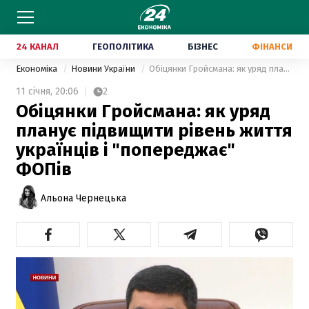
24 КАНАЛ
ГЕОПОЛІТИКА
БІЗНЕС
ФІНАНСИ
Економіка
Новини України
Обіцянки Гройсмана: як уряд планує підвищити рівень життя українців і "попереджає" ФОПів
11 січня,
20:06
2
Обіцянки Гройсмана: як уряд
планує підвищити рівень життя
українців і "попереджає"
ФОПів
Альона Чернецька