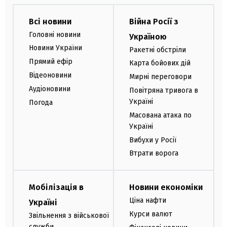
Всі новини
Війна Росії з
Головні новини
Україною
Новини України
Ракетні обстріли
Прямий ефір
Карта бойових дій
Відеоновини
Мирні переговори
Аудіоновини
Повітряна тривога в
Україні
Погода
Масована атака по
Україні
Вибухи у Росії
Втрати ворога
Мобілізація в
Новини економіки
Ціна нафти
Україні
Курси валют
Звільнення з військової
служби