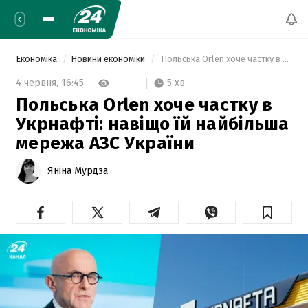
Економіка
Новини економіки
 Польська Orlen хоче частку в Укрнафті: навіщо їй найбільша мережа АЗС України 
5 хв
4 червня,
16:45
Польська Orlen хоче частку в
Укрнафті: навіщо їй найбільша
мережа АЗС України
Яніна Мурдза