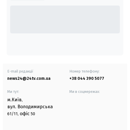
E-mail редакції
Номер телефону:
news24@24tv.com.ua
+38 044 390 5077
Ми тут:
Ми в соцмережах:
м.Київ
,
вул. Володимирська
офіс
61/11,
50