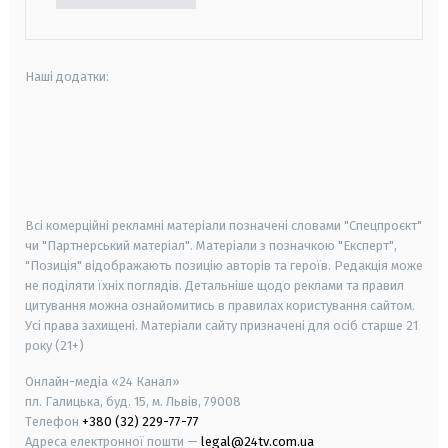
Наші додатки:
android
apple
smart tv
samsung smart tv
Всі комерційні рекламні матеріали позначені словами "Спецпроєкт"
чи "Партнерський матеріал". Матеріали з позначкою "Експерт",
"Позиція" відображають позицію авторів та героїв. Редакція може
не поділяти їхніх поглядів. Детальніше щодо реклами та правил
цитування можна ознайомитись в правилах користування сайтом.
Усі права захищені.
Матеріали сайту призначені для осіб старше
21
року (21+)
Онлайн-медіа «24 Канал»
пл. Галицька, буд. 15, м. Львів, 79008
Телефон
+380 (32) 229-77-77
Адреса електронної пошти —
legal@24tv.com.ua