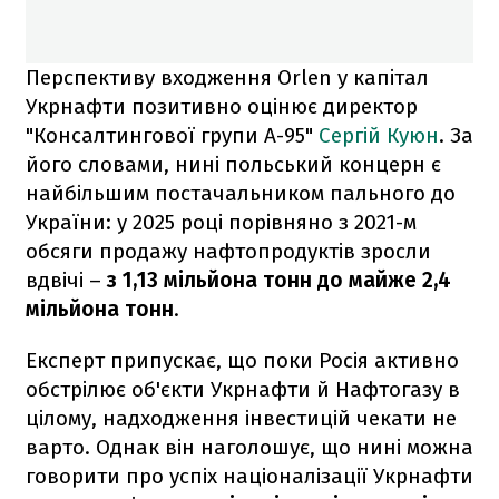
Перспективу входження Orlen у капітал
Укрнафти позитивно оцінює директор
"Консалтингової групи А-95"
Сергій Куюн
. За
його словами, нині польський концерн є
найбільшим постачальником пального до
України: у 2025 році порівняно з 2021-м
обсяги продажу нафтопродуктів зросли
вдвічі –
з 1,13 мільйона тонн до майже 2,4
мільйона тонн
.
Експерт припускає, що поки Росія активно
обстрілює об'єкти Укрнафти й Нафтогазу в
цілому, надходження інвестицій чекати не
варто. Однак він наголошує, що нині можна
говорити про успіх націоналізації Укрнафти