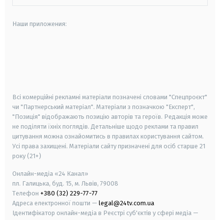
Наши приложения:
android
apple
smart tv
samsung smart tv
Всі комерційні рекламні матеріали позначені словами "Спецпроєкт"
чи "Партнерський матеріал". Матеріали з позначкою "Експерт",
"Позиція" відображають позицію авторів та героїв. Редакція може
не поділяти їхніх поглядів. Детальніше щодо реклами та правил
цитування можна ознайомитись в правилах користування сайтом.
Усі права захищені.
Матеріали сайту призначені для осіб старше
21
року (21+)
Онлайн-медіа «24 Канал»
пл. Галицька, буд. 15, м. Львів, 79008
Телефон
+380 (32) 229-77-77
Адреса електронної пошти —
legal@24tv.com.ua
Ідентифікатор онлайн-медіа в Реєстрі суб'єктів у сфері медіа —