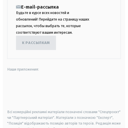
E-mail-рассылка
Будьте в курсе всех новостей и
обновлений! Перейдите на страницу наших
рассылок, чтобы выбрать те, которые
соответствуют вашим интересам.
К РАССЫЛКАМ
Наши приложения:
android
apple
smart tv
samsung smart tv
Всі комерційні рекламні матеріали позначені словами "Спецпроєкт"
чи "Партнерський матеріал". Матеріали з позначкою "Експерт",
"Позиція" відображають позицію авторів та героїв. Редакція може