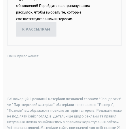
обновлений! Перейдите на страницу наших
рассылок, чтобы выбрать те, которые
соответствуют вашим интересам.
К РАССЫЛКАМ
Наши приложения:
android
apple
smart tv
samsung smart tv
Всі комерційні рекламні матеріали позначені словами "Спецпроєкт"
чи "Партнерський матеріал". Матеріали з позначкою "Експерт",
"Позиція" відображають позицію авторів та героїв. Редакція може
не поділяти їхніх поглядів. Детальніше щодо реклами та правил
цитування можна ознайомитись в правилах користування сайтом.
Усі права захищені.
Матеріали сайту призначені для осіб старше
21