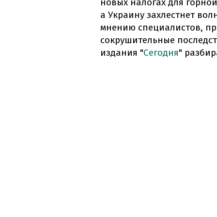
новых налогах для горной
а Украину захлестнет вол
мнению специалистов, про
сокрушительные последст
издания "
Сегодня
" разбир