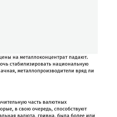
е цены на металлоконцентрат падают.
омочь стабилизировать национальную
лачная, металлопроизводители вряд ли
ачительную часть валютных
торые, в свою очередь, способствуют
альная валюта, гривна, была более или