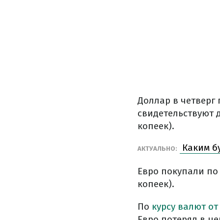
Доллар в четверг 
свидетельствуют 
копеек).
Каким бу
АКТУАЛЬНО:
Евро покупали по 
копеек).
По
курсу валют от
Евро потерял в це