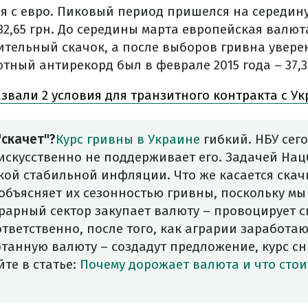
я с евро. Пиковый период пришелся на середину 
32,65 грн. До середины марта европейская валюта
ительный скачок, а после выборов гривна увере
ный антирекорд был в феврале 2015 года – 37,3
азвали 2 условия для транзитного контракта с У
скачет"?
Курс гривны в Украине
гибкий. НБУ сего
 искусственно не поддерживает его. Задачей Нац
ой стабильной инфляции. Что же касается скач
объясняет их сезонностью гривны, поскольку мы
грарный сектор закупает валюту – провоцирует сп
оответственно, после того, как аграрии заработаю
танную валюту – создадут предложение, курс сн
те в статье:
Почему дорожает валюта и что стои