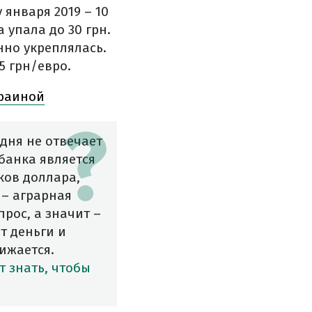
января 2019 – 10
 упала до 30 грн.
нно укреплялась.
5 грн/евро.
краиной
дня не отвечает
банка является
ков доллара,
 – аграрная
рос, а значит –
т деньги и
ижается.
т знать, чтобы