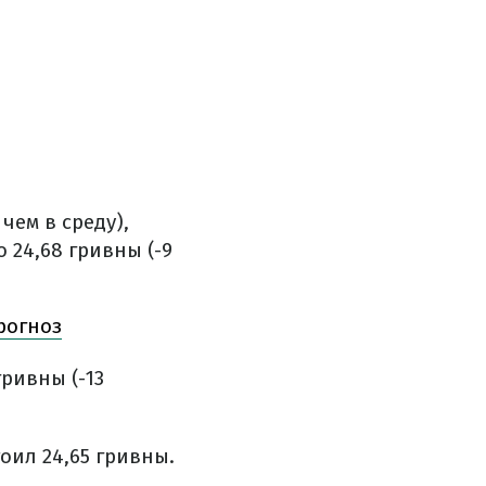
чем в среду),
 24,68 гривны (-9
рогноз
гривны (-13
оил 24,65 гривны.