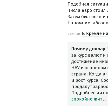
Подобная ситуаци
числа евро стоил 
Затем был незнач
Напомним, абсолют
В Кремле н
ВАЖНО:
Почему доллар "
за курс валют и
достижение низк
НБУ в основном 
страна. Когда а
и рост курса. С
продадут зарабо
Подробнее читай
спокойно жить.