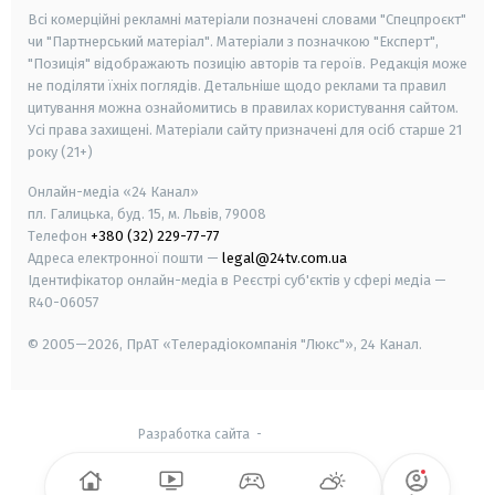
Всі комерційні рекламні матеріали позначені словами "Спецпроєкт"
чи "Партнерський матеріал". Матеріали з позначкою "Експерт",
"Позиція" відображають позицію авторів та героїв. Редакція може
не поділяти їхніх поглядів. Детальніше щодо реклами та правил
цитування можна ознайомитись в правилах користування сайтом.
Усі права захищені.
Матеріали сайту призначені для осіб старше
21
року (21+)
Онлайн-медіа «24 Канал»
пл. Галицька, буд. 15, м. Львів, 79008
Телефон
+380 (32) 229-77-77
Адреса електронної пошти —
legal@24tv.com.ua
Ідентифікатор онлайн-медіа в Реєстрі суб'єктів у сфері медіа —
R40-06057
© 2005—2026,
ПрАТ «Телерадіокомпанія "Люкс"», 24 Канал.
Разработка сайта
-