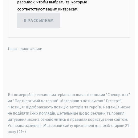
рассылок, чтобы выбрать те, которые
соответствуют вашим интересам.
К РАССЫЛКАМ
Наши приложения:
android
apple
smart tv
samsung smart tv
Всі комерційні рекламні матеріали позначені словами "Спецпроєкт"
чи "Партнерський матеріал". Матеріали з позначкою "Експерт",
"Позиція" відображають позицію авторів та героїв. Редакція може
не поділяти їхніх поглядів. Детальніше щодо реклами та правил
цитування можна ознайомитись в правилах користування сайтом.
Усі права захищені.
Матеріали сайту призначені для осіб старше
21
року (21+)