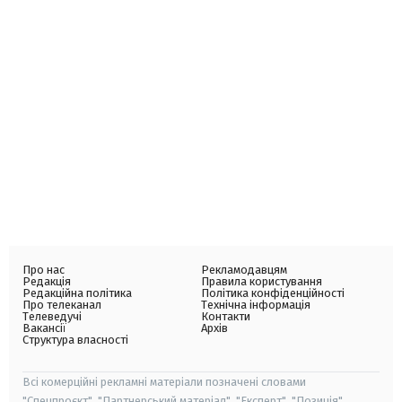
Про нас
Рекламодавцям
Редакція
Правила користування
Редакційна політика
Політика конфіденційності
Про телеканал
Технічна інформація
Телеведучі
Контакти
Вакансії
Архів
Структура власності
Всі комерційні рекламні матеріали позначені словами
"Спецпроєкт", "Партнерський матеріал", "Експерт", "Позиція".