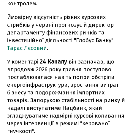
контролем.
Ймовірну відсутність різких курсових
стрибків у червні прогнозує й директор
департаменту фінансових ринків та
інвестиційної діяльності "Глобус Банку"
Тарас Лєсовий
.
У коментарі
24 Каналу
він зазначав, що
впродовж 2026 року гривня поступово
послаблювалася навіть попри обстріли
енергоінфраструктури, зростання витрат
бізнесу та подорожчання імпортних
товарів. Запорукою стабільності на ринку й
надалі виступатиме Нацбанк, який
згладжуватиме надмірні курсові коливання
через інтервенції в режимі "керованої
гнучкості".