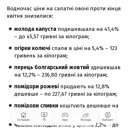
Водночас ціни на салатні овочі проти кінця
квітня знизилися:
молода капуста
подешевшала на 41,4%
– до 45,57 гривні за кілограм;
огірки колючі
спали в ціні на 5,4% – 123
гривень за кілограм;
перець болгарський жовтий
здешевшав
на 12,2% – 236,80 гривні за кілограм;
помідори рожеві
продають на 12,8%
дешевше – по 227,67 гривні за кілограм;
помідори сливки
коштують дешевше на
28% – 202,19 гривні за кілограм;
24 Канал
TV
Ігри
Погода
Кабінет
часник молодий
впав у ціні на 2,2% – до