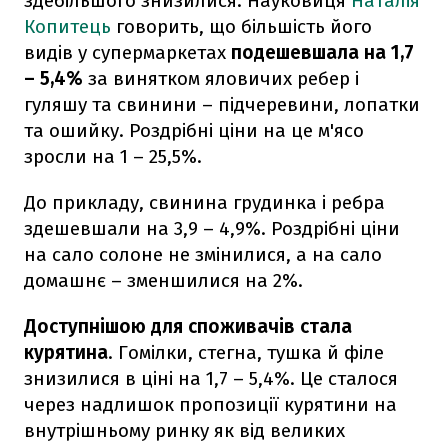
здебільшого знизилися. Науковиця
Наталія
Копитець
говорить, що більшість його
видів у супермаркетах
подешевшала на 1,7
– 5,4%
за винятком яловичих ребер і
гуляшу та свинини – підчеревини, лопатки
та ошийку. Роздрібні ціни на це м'ясо
зросли на 1 – 25,5%.
До прикладу, свинина грудинка і ребра
здешевшали на 3,9 – 4,9%. Роздрібні ціни
на сало солоне не змінилися, а на сало
домашнє – зменшилися на 2%.
Доступнішою для споживачів стала
курятина
. Гомілки, стегна, тушка й філе
знизилися в ціні на 1,7 – 5,4%. Це сталося
через надлишок пропозиції курятини на
внутрішньому ринку як від великих