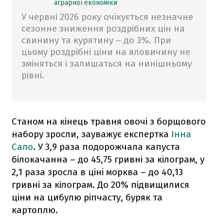
аграрної економіки
У червні 2026 року очікується незначне
сезонне зниження роздрібних цін на
свинину та курятину – до 3%. При
цьому роздрібні ціни на яловичину не
зміняться і залишаться на нинішньому
рівні.
Станом на кінець травня овочі з борщового
набору зросли, зауважує експертка
Інна
Сало
. У 3,9 раза подорожчала капуста
білокачанна – до 45,75 гривні за кілограм, у
2,1 раза зросла в ціні морква – до 40,13
гривні за кілограм. До 20% підвищилися
ціни на цибулю ріпчасту, буряк та
картоплю.