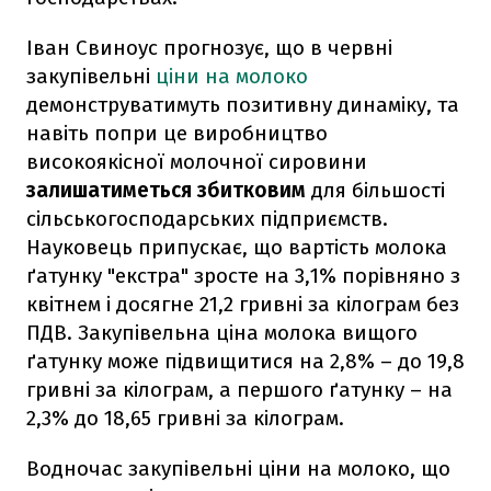
Іван Свиноус прогнозує, що в червні
закупівельні
ціни на молоко
демонструватимуть позитивну динаміку, та
навіть попри це виробництво
високоякісної молочної сировини
залишатиметься збитковим
для більшості
сільськогосподарських підприємств.
Науковець припускає, що вартість молока
ґатунку "екстра" зросте на 3,1% порівняно з
квітнем і досягне 21,2 гривні за кілограм без
ПДВ. Закупівельна ціна молока вищого
ґатунку може підвищитися на 2,8% – до 19,8
гривні за кілограм, а першого ґатунку – на
2,3% до 18,65 гривні за кілограм.
Водночас закупівельні ціни на молоко, що