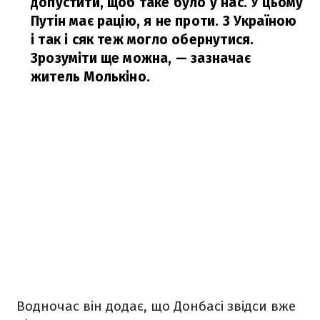
допустити, щоб таке було у нас. У цьому
Путін має рацію, я не проти. З Україною
і так і сяк теж могло обернутися.
Зрозуміти ще можна,
— зазначає
житель Молькіно.
Водночас він додає, що Донбасі звідси вже