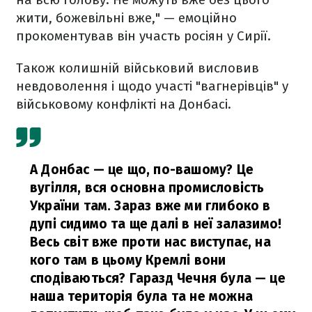
жити, божевільні вже," — емоційно
прокоментував він участь росіян у Сирії.
Також колишній військовий висловив
невдоволення і щодо участі "вагнерівців" у
військовому конфлікті на Донбасі.
А Донбас — це що, по-вашому? Це
вугілля, вся основна промисловість
України там. Зараз вже ми глибоко в
дупі сидимо та ще далі в неї залазимо!
Весь світ вже проти нас виступає, на
кого там в цьому Кремлі вони
сподіваються? Гаразд Чечня була — це
наша територія була та не можна