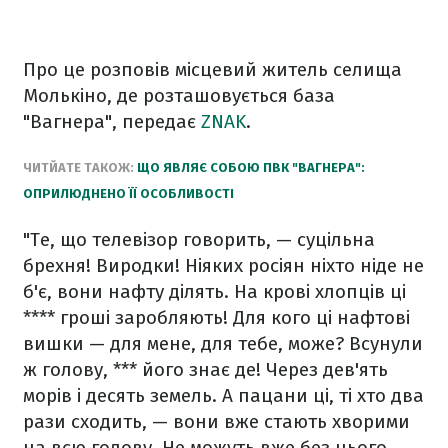
Про це розповів місцевий житель селища
Молькіно, де розташовується база
"Вагнера", передає
ZNAK
.
ЧИТЙАТЕ ТАКОЖ:
ЩО ЯВЛЯЄ СОБОЮ ПВК "ВАГНЕРА":
ОПРИЛЮДНЕНО ЇЇ ОСОБЛИВОСТІ
"Те, що телевізор говорить, — суцільна
брехня! Виродки! Ніяких росіян ніхто ніде не
б'є, вони нафту ділять. На крові хлопців ці
**** гроші заробляють! Для кого ці нафтові
вишки — для мене, для тебе, може? Всунули
ж голову, *** його знає де! Через дев'ять
морів і десять земель. А пацани ці, ті хто два
рази сходить, — вони вже стають хворими
на всю голову. Не можуть вже без цього