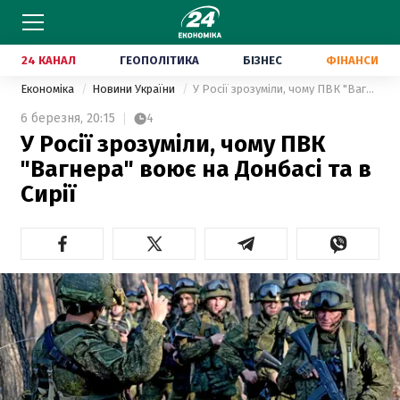
24 КАНАЛ
ГЕОПОЛІТИКА
БІЗНЕС
ФІНАНСИ
Економіка
Новини України
У Росії зрозуміли, чому ПВК "Вагнера" воює на Донбасі та в Сирії
6 березня,
20:15
4
У Росії зрозуміли, чому ПВК
"Вагнера" воює на Донбасі та в
Сирії