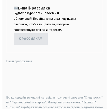
E-mail-рассылка
Будьте в курсе всех новостей и
обновлений! Перейдите на страницу наших
рассылок, чтобы выбрать те, которые
соответствуют вашим интересам.
К РАССЫЛКАМ
Наши приложения:
android
apple
smart tv
samsung smart tv
Всі комерційні рекламні матеріали позначені словами "Спецпроєкт"
чи "Партнерський матеріал". Матеріали з позначкою "Експерт",
"Позиція" відображають позицію авторів та героїв. Редакція може