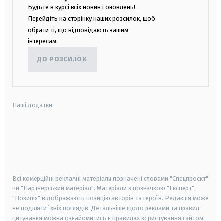
Будьте в курсі всіх новин і оновлень!
Перейдіть на сторінку наших розсилок, щоб
обрати ті, що відповідають вашим
інтересам.
ДО РОЗСИЛОК
Наші додатки:
android
apple
smart tv
samsung smart tv
Всі комерційні рекламні матеріали позначені словами "Спецпроєкт"
чи "Партнерський матеріал". Матеріали з позначкою "Експерт",
"Позиція" відображають позицію авторів та героїв. Редакція може
не поділяти їхніх поглядів. Детальніше щодо реклами та правил
цитування можна ознайомитись в правилах користування сайтом.