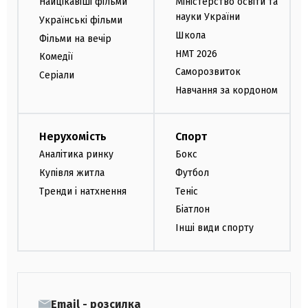
Найцікавіші фільми
Міністерство освіти та
науки України
Українські фільми
Школа
Фільми на вечір
НМТ 2026
Комедії
Саморозвиток
Серіали
Навчання за кордоном
Нерухомість
Спорт
Аналітика ринку
Бокс
Купівля житла
Футбол
Тренди і натхнення
Теніс
Біатлон
Інші види спорту
Email - розсилка