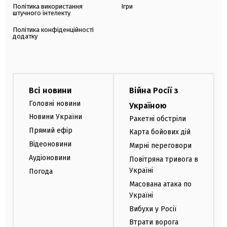
Політика використання
Ігри
штучного інтелекту
Політика конфіденційності
додатку
Всі новини
Війна Росії з
Головні новини
Україною
Новини України
Ракетні обстріли
Прямий ефір
Карта бойових дій
Відеоновини
Мирні переговори
Аудіоновини
Повітряна тривога в
Україні
Погода
Масована атака по
Україні
Вибухи у Росії
Втрати ворога