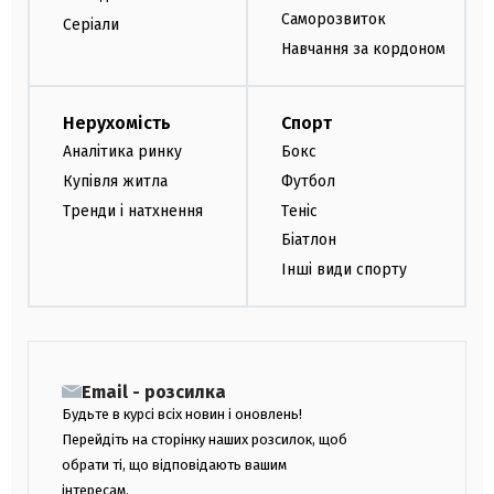
Саморозвиток
Серіали
Навчання за кордоном
Нерухомість
Спорт
Аналітика ринку
Бокс
Купівля житла
Футбол
Тренди і натхнення
Теніс
Біатлон
Інші види спорту
Email - розсилка
Будьте в курсі всіх новин і оновлень!
Перейдіть на сторінку наших розсилок, щоб
обрати ті, що відповідають вашим
інтересам.