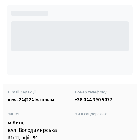
E-mail редакції
Номер телефону:
news24@24tv.com.ua
+38 044 390 5077
Ми тут:
Ми в соцмережах:
м.Київ
,
вул. Володимирська
офіс
61/11,
50