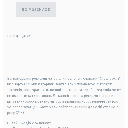
ДО РОЗСИЛОК
Наші додатки:
android
apple
smart tv
samsung smart tv
Всі комерційні рекламні матеріали позначені словами "Спецпроєкт"
чи "Партнерський матеріал". Матеріали з позначкою "Експерт",
"Позиція" відображають позицію авторів та героїв. Редакція може
не поділяти їхніх поглядів. Детальніше щодо реклами та правил
цитування можна ознайомитись в правилах користування сайтом.
Усі права захищені.
Матеріали сайту призначені для осіб старше
21
року (21+)
Онлайн-медіа «24 Канал»