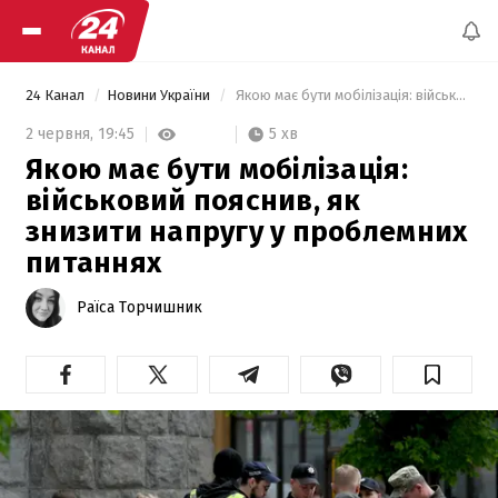
24 Канал
Новини України
 Якою має бути мобілізація: військовий пояснив, як знизити напругу у проблемних питаннях 
5 хв
2 червня,
19:45
Якою має бути мобілізація:
військовий пояснив, як
знизити напругу у проблемних
питаннях
Раїса Торчишник