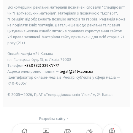
Всі комерційні рекламні матеріали позначені словами "Спецпроєкт"
чи "Партнерський матеріал". Матеріали з позначкою "Експерт",
"Позиція" відображають позицію авторів та героїв. Редакція може
не поділяти їхніх поглядів. Детальніше щодо реклами та правил
цитування можна ознайомитись в правилах користування сайтом.
Усі права захищені.
Матеріали сайту призначені для осіб старше
21
року (21+)
Онлайн-медіа «24 Канал»
пл. Галицька, буд. 15, м. Львів, 79008
Телефон
+380 (32) 229-77-77
Адреса електронної пошти —
legal@24tv.com.ua
Ідентифікатор онлайн-медіа в Реєстрі суб'єктів у сфері медіа —
R40-06057
© 2005—2026,
ПрАТ «Телерадіокомпанія "Люкс"», 24 Канал.
Розробка сайту
-