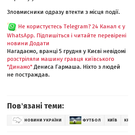
Зловмисники одразу втекти з місця події.
Не користуєтесь Telegram?
24 Канал є у
WhatsApp. Підпишіться і читайте перевірені
новини
Додати
Нагадаємо, вранці 5 грудня у Києві невідомі
розстріляли машину гравця київського
"Динамо"
Дениса Гармаша. Ніхто з людей
не постраждав.
Повʼязані теми:
НОВИНИ УКРАЇНИ
ФУТБОЛ
КИЇВ
КРИМ