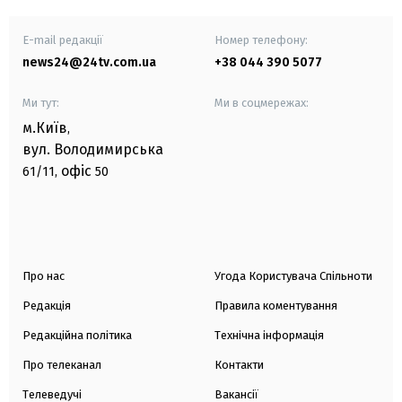
E-mail редакції
Номер телефону:
news24@24tv.com.ua
+38 044 390 5077
Ми тут:
Ми в соцмережах:
м.Київ
,
вул. Володимирська
офіс
61/11,
50
Про нас
Угода Користувача Спільноти
Редакція
Правила коментування
Редакційна політика
Технічна інформація
Про телеканал
Контакти
Телеведучі
Вакансії