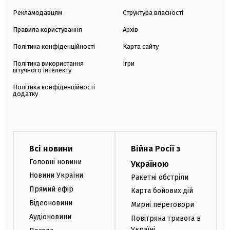
Рекламодавцям
Структура власності
Правила користування
Архів
Політика конфіденційності
Карта сайту
Політика використання
Ігри
штучного інтелекту
Політика конфіденційності
додатку
Всі новини
Війна Росії з
Головні новини
Україною
Новини України
Ракетні обстріли
Прямий ефір
Карта бойових дій
Відеоновини
Мирні переговори
Аудіоновини
Повітряна тривога в
Україні