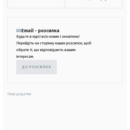
Email - розсилка
Будьте в курсі всіх новин і оновлень!
Перейдіть на сторінку наших розсилок, щоб
обрати ті, що відповідають вашим
інтересам.
ДО РОЗСИЛОК
Наші додатки:
android
apple
smart tv
samsung smart tv