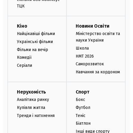
ТЦК
Кіно
Новини Освіти
Найцікавіші фільми
Міністерство освіти та
науки України
Українські фільми
Школа
Фільми на вечір
НМТ 2026
Комедії
Саморозвиток
Серіали
Навчання за кордоном
Нерухомість
Спорт
Аналітика ринку
Бокс
Купівля житла
Футбол
Тренди і натхнення
Теніс
Біатлон
Інші види спорту