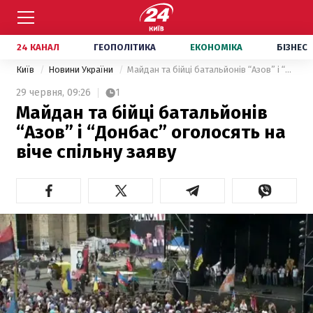
24 КАНАЛ
ГЕОПОЛІТИКА
ЕКОНОМІКА
БІЗНЕС
Київ
Новини України
Майдан та бійці батальйонів “Азов” і “Донбас” оголосять на віче спільну заяву
29 червня,
09:26
1
Майдан та бійці батальйонів
“Азов” і “Донбас” оголосять на
віче спільну заяву