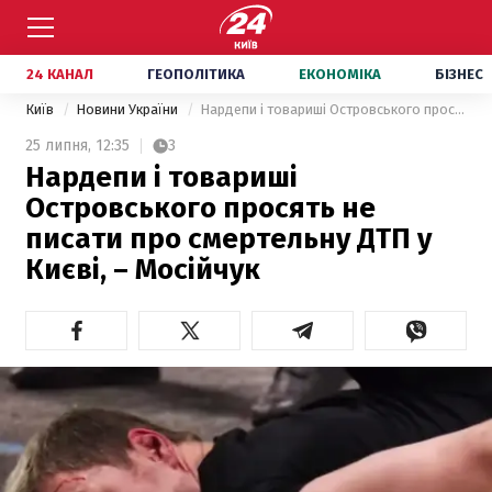
24 КАНАЛ
ГЕОПОЛІТИКА
ЕКОНОМІКА
БІЗНЕС
Київ
Новини України
Нардепи і товариші Островського просять не писати про смертельну ДТП у Києві, – Мосійчук
25 липня,
12:35
3
Нардепи і товариші
Островського просять не
писати про смертельну ДТП у
Києві, – Мосійчук