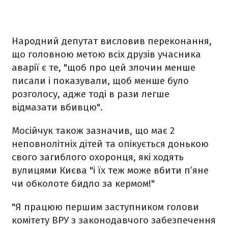
Народний депутат висловив переконання,
що головною метою всіх друзів учасника
аварії є те, "щоб про цей злочин менше
писали і показували, щоб менше було
розголосу, адже тоді в рази легше
відмазати вбивцю".
Мосійчук також зазначив, що має 2
неповнолітніх дітей та опікується донькою
свого загиблого охоронця, які ходять
вулицями Києва "і їх теж може вбити п’яне
чи обколоте бидло за кермом!"
"Я працюю першим заступником голови
комітету ВРУ з законодавчого забезпечення