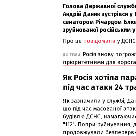
Голова Державної служби
Андрій Даник зустрівся у 
сенатором Річардом Блюм
зруйнованої російським у
Про це
повідомили
у ДСНС
Росія знову погрожу
ДО ТЕМИ
пріоритетними для ворога
Як Росія хотіла па
під час атаки 24 т
Як зазначили у службі, Д
що під час масованої ата
будівлю ДСНС, намагаючись
"112". Попри руйнування, 
продовжували безперерв