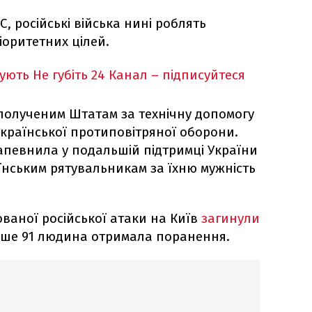
, російські війська нині роблять
іоритетних цілей.
кують
Не губіть 24 Канал – підписуйтеся
полученим Штатам за технічну допомогу
української протиповітряної оборони.
апевнила у подальшій підтримці України
їнським рятувальникам за їхню мужність
ваної російської атаки на Київ
загинули
ше 91 людина отримала поранення.