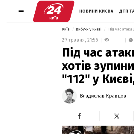
НОВИНИ КИЄВА
ДТП ТА
Київ
Вибухи у Києві
29 травня,
21:56
Під час атак
хотів зупинит
"112" у Києві
Владислав Кравцов