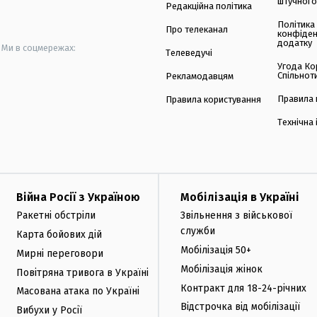
штучного
Редакційна політика
Політика
Про телеканал
конфіден
додатку
Ми в соцмережах:
Телеведучі
Угода Ко
Спільнот
Рекламодавцям
Правила 
Правила користування
Технічна
Війна Росії з Україною
Мобілізація в Україні
Ракетні обстріли
Звільнення з військової
служби
Карта бойових дій
Мобілізація 50+
Мирні переговори
Мобілізація жінок
Повітряна тривога в Україні
Контракт для 18-24-річних
Масована атака по Україні
Відстрочка від мобілізації
Вибухи у Росії