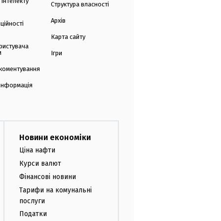
 інтелекту
Структура власності
Архів
ційності
Карта сайту
ристувача
и
Ігри
коментування
 інформація
Новини економіки
Ціна нафти
Курси валют
Фінансові новини
Тарифи на комунальні
послуги
Податки