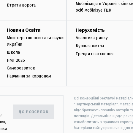
Мобілізація в Україні: скільк
Втрати ворога
осіб мобілізує ТЦК
Новини Освіти
Нерухомість
Міністерство освіти та науки
Аналітика ринку
України
Купівля житла
Школа
Тренди і натхнення
НМТ 2026
Саморозвиток
Навчання за кордоном
Всі комерційні рекламні матеріал
"Партнерський матеріал". Матеріа
відображають позицію авторів та 
ДО РОЗСИЛОК
ь!
поглядів. Детальніше щодо рекл
лок,
ознайомитись в правилах користу
Матеріали сайту призначені для 
ашим