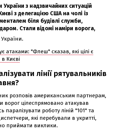
 України з надзвичайних ситуацій
Києві з делегацією США на чолі із
енталем біля будівлі служби,
даром. Стали відомі наміри ворога,
 України.
є атаками: "Флеш" сказав, які цілі є
 в Києві
ралізувати лінії рятувальників
равня?
аник розповів американським партнерам,
ки ворог цілеспрямовано атакував
 паралізувати роботу ліній "101" та
диспетчери, які перебували в укритті,
но приймати виклики.