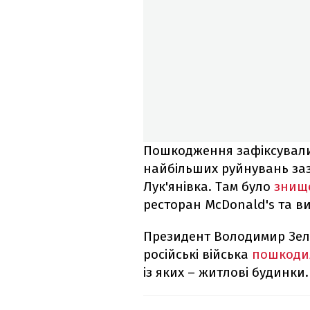
Пошкодження зафіксували 
найбільших руйнувань за
Лук'янівка. Там було
знище
ресторан McDonald's та ви
Президент Володимир Зеле
російські війська
пошкодил
із яких – житлові будинки.