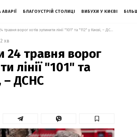
 АВАРІЇ
БЛАГОУСТРІЙ СТОЛИЦІ
ВИБУХИ У КИЄВІ
БІЛЬ
 Під час атаки 24 травня ворог хотів зупинити лінії "101" та "112" у Києві, – ДСНС 
2 хв
и 24 травня ворог
и лінії "101" та
, – ДСНС