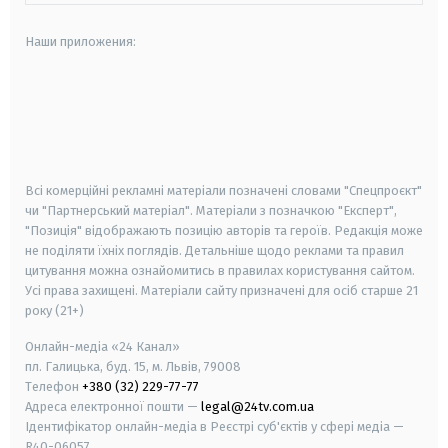
Наши приложения:
android
apple
smart tv
samsung smart tv
Всі комерційні рекламні матеріали позначені словами "Спецпроєкт"
чи "Партнерський матеріал". Матеріали з позначкою "Експерт",
"Позиція" відображають позицію авторів та героїв. Редакція може
не поділяти їхніх поглядів. Детальніше щодо реклами та правил
цитування можна ознайомитись в правилах користування сайтом.
Усі права захищені.
Матеріали сайту призначені для осіб старше
21
року (21+)
Онлайн-медіа «24 Канал»
пл. Галицька, буд. 15, м. Львів, 79008
Телефон
+380 (32) 229-77-77
Адреса електронної пошти —
legal@24tv.com.ua
Ідентифікатор онлайн-медіа в Реєстрі суб'єктів у сфері медіа —
R40-06057