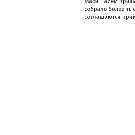
Маси Найем призы
собрало более ты
соглашаются прий