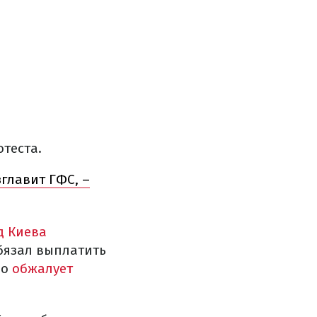
отеста.
главит ГФС, –
д Киева
бязал выплатить
во
обжалует