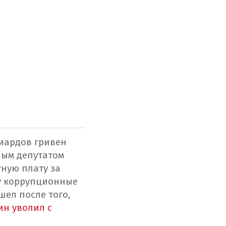
иардов гривен
ным депутатом
ную плату за
у коррупционные
шел после того,
ин уволил с