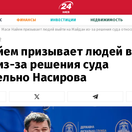
С
ФИНАНСЫ
ИНВЕСТИЦИИ
НЕДВИЖИМОСТЬ
Маси Найем призывает людей выйти на Майдан из-за решения суда отно
2
йем призывает людей в
из-за решения суда
ельно Насирова