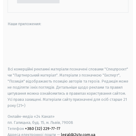
Наши приложения:
android
apple
smart tv
samsung smart tv
Всі комерційні рекламні матеріали позначені словами "Спецпроєкт"
чи "Партнерський матеріал". Матеріали з позначкою "Експерт",
"Позиція" відображають позицію авторів та героїв. Редакція може
не поділяти їхніх поглядів. Детальніше щодо реклами та правил
цитування можна ознайомитись в правилах користування сайтом.
Усі права захищені.
Матеріали сайту призначені для осіб старше
21
року (21+)
Онлайн-медіа «24 Канал»
пл. Галицька, буд. 15, м. Львів, 79008
Телефон
+380 (32) 229-77-77
Адреса електронної пошти —
legal@24tv.com.ua