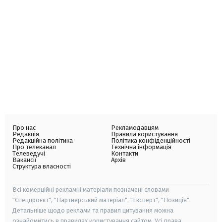
Про нас
Рекламодавцям
Редакція
Правила користування
Редакційна політика
Політика конфіденційності
Про телеканал
Технічна інформація
Телеведучі
Контакти
Вакансії
Архів
Структура власності
Всі комерційні рекламні матеріали позначені словами
"Спецпроєкт", "Партнерський матеріал", "Експерт", "Позиція".
Детальніше щодо реклами та правил цитування можна
ознайомитись в правилах користування сайтом. Усі права