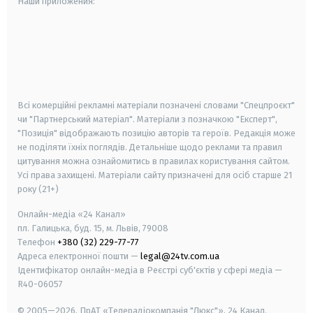
Наши приложения:
android
apple
smart tv
samsung smart tv
Всі комерційні рекламні матеріали позначені словами "Спецпроєкт"
чи "Партнерський матеріал". Матеріали з позначкою "Експерт",
"Позиція" відображають позицію авторів та героїв. Редакція може
не поділяти їхніх поглядів. Детальніше щодо реклами та правил
цитування можна ознайомитись в правилах користування сайтом.
Усі права захищені.
Матеріали сайту призначені для осіб старше
21
року (21+)
Онлайн-медіа «24 Канал»
пл. Галицька, буд. 15, м. Львів, 79008
Телефон
+380 (32) 229-77-77
Адреса електронної пошти —
legal@24tv.com.ua
Ідентифікатор онлайн-медіа в Реєстрі суб'єктів у сфері медіа —
R40-06057
© 2005—2026,
ПрАТ «Телерадіокомпанія "Люкс"», 24 Канал.