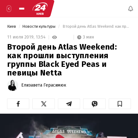
Киев
Новости культуры
 Второй день Atlas Weekend: как прошли выступления группы Black Eyed Peas и певицы Netta 
3 мин
11 июля 2019,
13:54
Второй день Atlas Weekend:
как прошли выступления
группы Black Eyed Peas и
певицы Netta
Елизавета Герасимюк