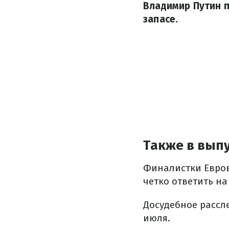
Владимир Путин п
запасе.
Также в выпу
Финалистки Евров
четко ответить н
Досудебное рассл
июля.