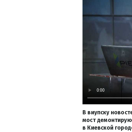
В виупску новост
мост демонтируют
в Киевской город