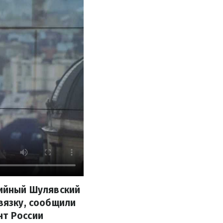
рийный Шулявский
звязку, сообщили
нт России