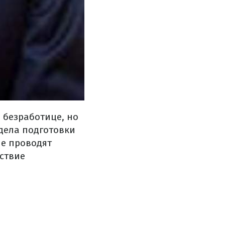
о безработице, но
тдела подготовки
ые проводят
ствие