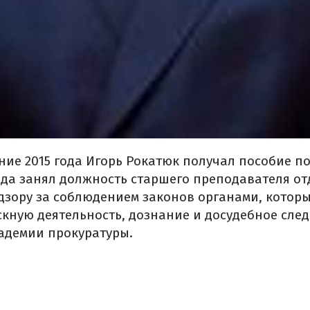
ение 2015 года Игорь Рокатюк получал пособие п
года занял должность старшего преподавателя о
дзору за соблюдением законов органами, котор
кную деятельность, дознание и досудебное след
адемии прокуратуры.