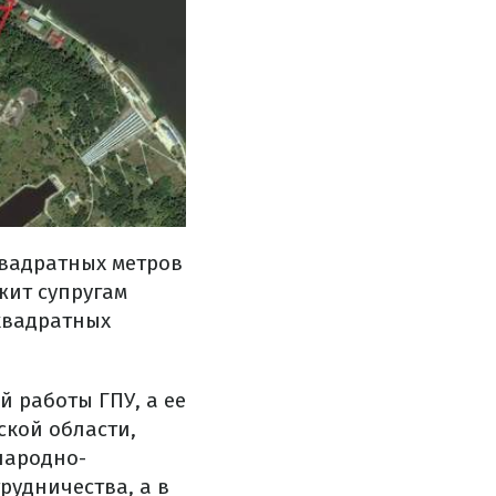
квадратных метров
жит супругам
квадратных
 работы ГПУ, а ее
ской области,
народно-
рудничества, а в