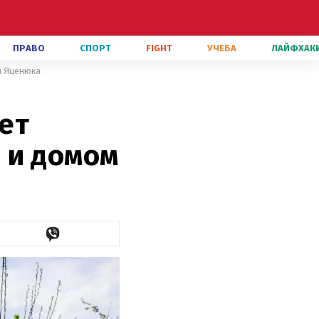
ПРАВО
СПОРТ
FIGHT
УЧЕБА
ЛАЙФХАК
м Яценюка
ет
 и домом