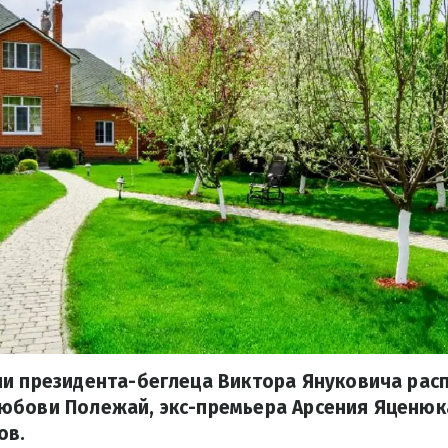
ии президента-беглеца Виктора Януковича рас
юбови Полежай, экс-премьера Арсения Яценюк
ов.