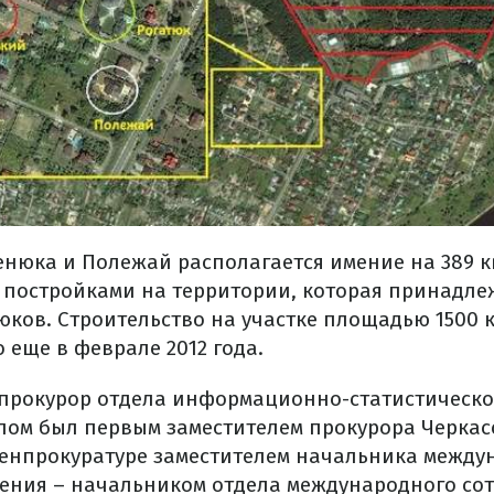
нюка и Полежай располагается имение на 389 
 постройками на территории, которая принадле
юков. Строительство на участке площадью 1500 
 еще в феврале 2012 года.
 прокурор отдела информационно-статистической
лом был первым заместителем прокурора Черкас
Генпрокуратуре заместителем начальника между
ения – начальником отдела международного сот