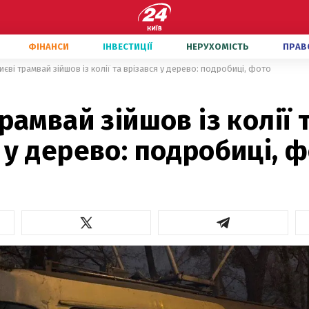
ФІНАНСИ
ІНВЕСТИЦІЇ
НЕРУХОМІСТЬ
ПРАВ
иєві трамвай зійшов із колії та врізався у дерево: подробиці, фото
трамвай зійшов із колії 
 у дерево: подробиці, 