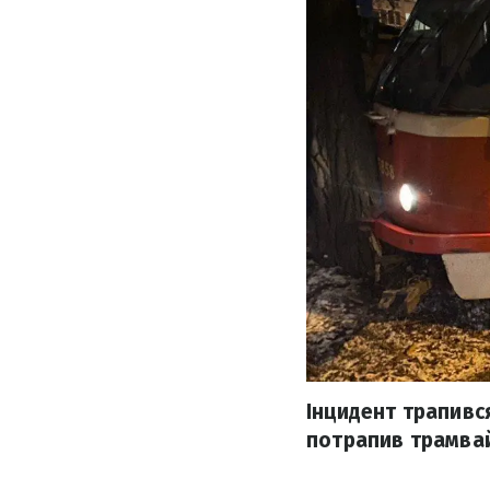
Інцидент трапився
потрапив трамвай