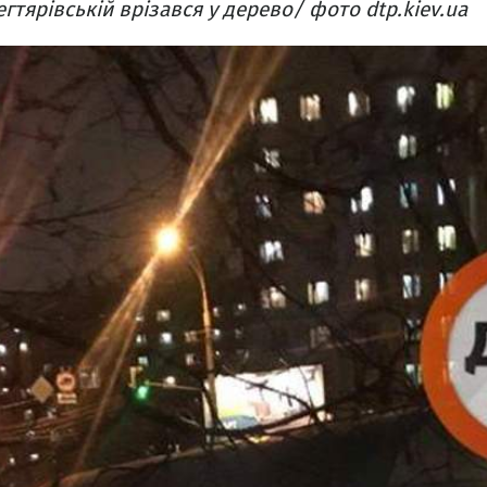
гтярівській врізався у дерево/ фото dtp.kiev.ua