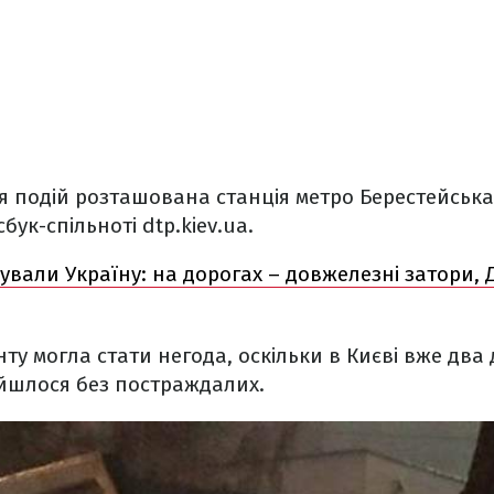
ця подій розташована станція метро Берестейська
ук-спільноті dtp.kiev.ua.
ували Україну: на дорогах – довжелезні затори, Д
у могла стати негода, оскільки в Києві вже два 
бійшлося без постраждалих.