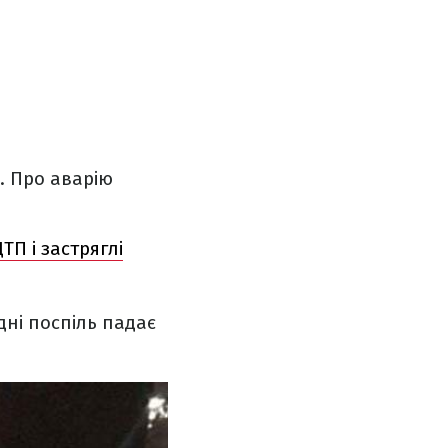
. Про аварію
ТП і застряглі
дні поспіль падає