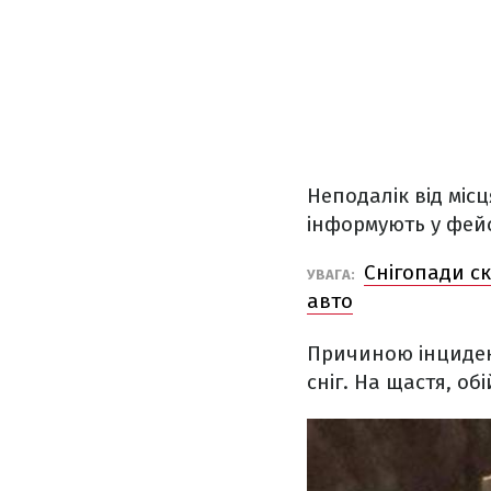
Неподалік від міс
інформують у фейсб
Снігопади ск
УВАГА:
авто
Причиною інцидент
сніг. На щастя, о