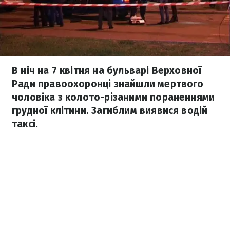
В ніч на 7 квітня на бульварі Верховної
Ради правоохоронці знайшли мертвого
чоловіка з колото-різаними пораненнями
грудної клітини. Загиблим виявися водій
таксі.