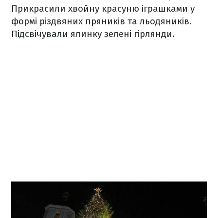
Прикрасили хвойну красуню іграшками у
формі різдвяних пряників та льодяників.
Підсвічували ялинку зелені гірлянди.