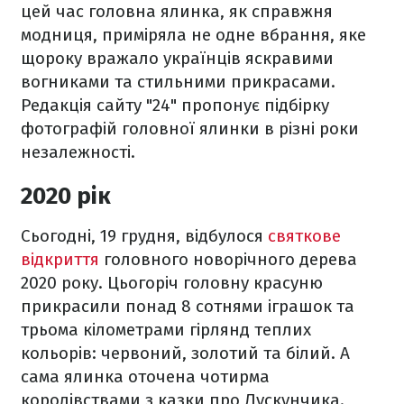
цей час головна ялинка, як справжня
модниця, приміряла не одне вбрання, яке
щороку вражало українців яскравими
вогниками та стильними прикрасами.
Редакція сайту "24" пропонує підбірку
фотографій головної ялинки в різні роки
незалежності.
2020 рік
Сьогодні, 19 грудня, відбулося
святкове
відкриття
головного новорічного дерева
2020 року.
Цьогоріч головну красуню
прикрасили понад 8
сотнями іграшок та
трьома кілометрами гірлянд теплих
кольорів: червоний, золотий та білий. А
сама ялинка оточена чотирма
королівствами з казки про Лускунчика.