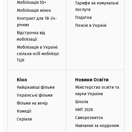
Мобілізація 50+
Тарифи на комунальні
послуги
Мобілізація жінок
Податки
Контракт для 18-24-
річних
Пенсія в Україні
Відстрочка від
мобілізації
Мобілізація в Україні:
скільки осіб мобілізує
ТЦК
Кіно
Новини Освіти
Найцікавіші фільми
Міністерство освіти та
науки України
Українські фільми
Школа
Фільми на вечір
НМТ 2026
Комедії
Саморозвиток
Серіали
Навчання за кордоном