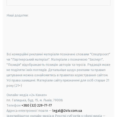
Наші додатки:
android
apple
smart tv
samsung smart tv
Всі комерційні рекламні матеріали позначені словами "Спецпроєкт"
чи "Партнерський матеріал". Матеріали з позначкою "Експерт",
"Позиція" відображають позицію авторів та героїв. Редакція може
не поділяти їхніх поглядів. Детальніше щодо реклами та правил
цитування можна ознайомитись в правилах користування сайтом.
Усі права захищені.
Матеріали сайту призначені для осіб старше
21
року (21+)
Онлайн-медіа «24 Канал»
пл. Галицька, буд. 15, м. Львів, 79008
Телефон
+380 (32) 229-77-77
Адреса електронної пошти —
legal@24tv.com.ua
Ідентифікатор онлайн-медіа в Реєстрі суб'єктів у сфері медіа —