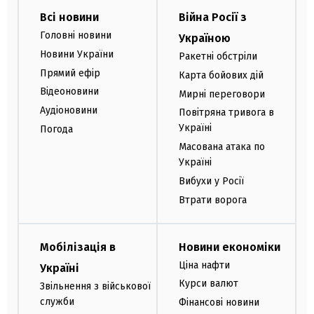
Всі новини
Війна Росії з
Головні новини
Україною
Новини України
Ракетні обстріли
Прямий ефір
Карта бойових дій
Відеоновини
Мирні переговори
Аудіоновини
Повітряна тривога в
Україні
Погода
Масована атака по
Україні
Вибухи у Росії
Втрати ворога
Мобілізація в
Новини економіки
Ціна нафти
Україні
Курси валют
Звільнення з військової
служби
Фінансові новини