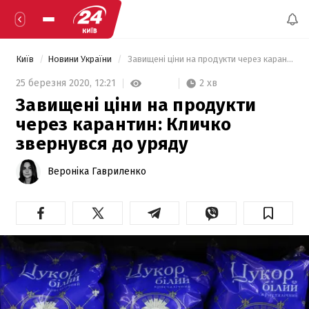
Київ
Новини України
 Завищені ціни на продукти через карантин: Кличко звернувся до уряду 
2 хв
25 березня 2020,
12:21
Завищені ціни на продукти
через карантин: Кличко
звернувся до уряду
Вероніка Гавриленко