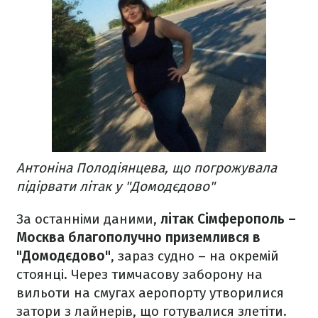
Антоніна Полодіянцева, що погрожувала
підірвати літак у "Домодєдово"
За останніми даними,
літак Сімферополь –
Москва благополучно приземлився в
"Домодєдово"
, зараз судно – на окремій
стоянці. Через тимчасову заборону на
вильоти на смугах аеропорту утворилися
затори з лайнерів, що готувалися злетіти.