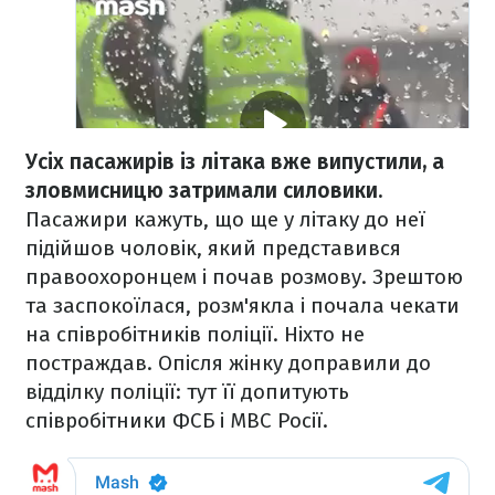
Усіх пасажирів із літака вже випустили, а
зловмисницю затримали силовики.
Пасажири кажуть, що ще у літаку до неї
підійшов чоловік, який представився
правоохоронцем і почав розмову. Зрештою
та заспокоїлася, розм'якла і почала чекати
на співробітників поліції. Ніхто не
постраждав. Опісля жінку доправили до
відділку поліції: тут її допитують
співробітники ФСБ і МВС Росії.