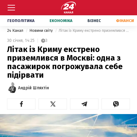
ГЕОПОЛІТИКА
ЕКОНОМІКА
БІЗНЕС
ФІНАНСИ
24 Канал
Новини світу
Літак із Криму екстрено приземлився в Москві: одна з пасажирок погрожувала себе підірвати
30 січня,
14:25
3
Літак із Криму екстрено
приземлився в Москві: одна з
пасажирок погрожувала себе
підірвати
Андрій Шляхтін