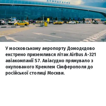
У московському аеропорту Домодєдово
екстрено приземлився літак AirBus A-321
авіакомпанії S7. Авіасудно прямувало з
окупованого Кремлем Сімферополя до
російської столиці Москви.