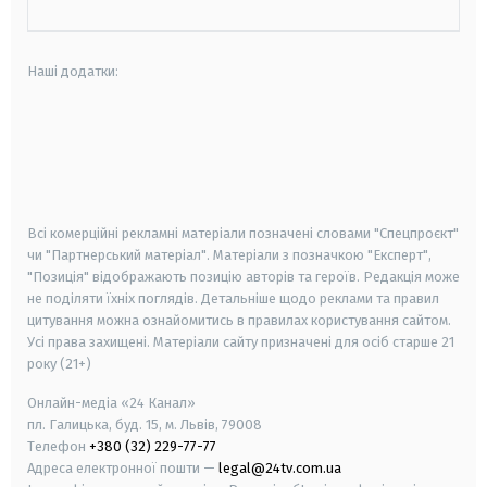
Наші додатки:
android
apple
smart tv
samsung smart tv
Всі комерційні рекламні матеріали позначені словами "Спецпроєкт"
чи "Партнерський матеріал". Матеріали з позначкою "Експерт",
"Позиція" відображають позицію авторів та героїв. Редакція може
не поділяти їхніх поглядів. Детальніше щодо реклами та правил
цитування можна ознайомитись в правилах користування сайтом.
Усі права захищені.
Матеріали сайту призначені для осіб старше
21
року (21+)
Онлайн-медіа «24 Канал»
пл. Галицька, буд. 15, м. Львів, 79008
Телефон
+380 (32) 229-77-77
Адреса електронної пошти —
legal@24tv.com.ua