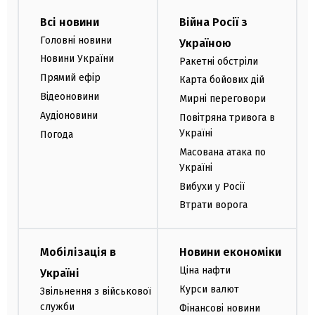
Всі новини
Війна Росії з
Головні новини
Україною
Новини України
Ракетні обстріли
Прямий ефір
Карта бойових дій
Відеоновини
Мирні переговори
Аудіоновини
Повітряна тривога в
Україні
Погода
Масована атака по
Україні
Вибухи у Росії
Втрати ворога
Мобілізація в
Новини економіки
Ціна нафти
Україні
Курси валют
Звільнення з військової
служби
Фінансові новини