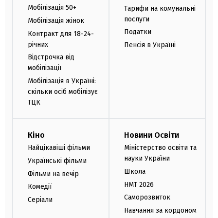
Мобілізація 50+
Тарифи на комунальні
послуги
Мобілізація жінок
Податки
Контракт для 18-24-
річних
Пенсія в Україні
Відстрочка від
мобілізації
Мобілізація в Україні:
скільки осіб мобілізує
ТЦК
Кіно
Новини Освіти
Найцікавіші фільми
Міністерство освіти та
науки України
Українські фільми
Школа
Фільми на вечір
НМТ 2026
Комедії
Саморозвиток
Серіали
Навчання за кордоном