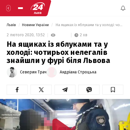
Львів
Новини України
 На ящиках із яблуками та у холоді: чотирьох нелегалів знайшли у фурі біля Львова 
2 хв
2 лютого 2020,
13:52
На ящиках із яблуками та у
холоді: чотирьох нелегалів
знайшли у фурі біля Львова
Северин Трач
Андріана Строцька