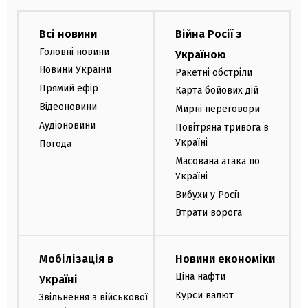
Всі новини
Війна Росії з
Головні новини
Україною
Новини України
Ракетні обстріли
Прямий ефір
Карта бойових дій
Відеоновини
Мирні переговори
Аудіоновини
Повітряна тривога в
Україні
Погода
Масована атака по
Україні
Вибухи у Росії
Втрати ворога
Мобілізація в
Новини економіки
Ціна нафти
Україні
Курси валют
Звільнення з військової