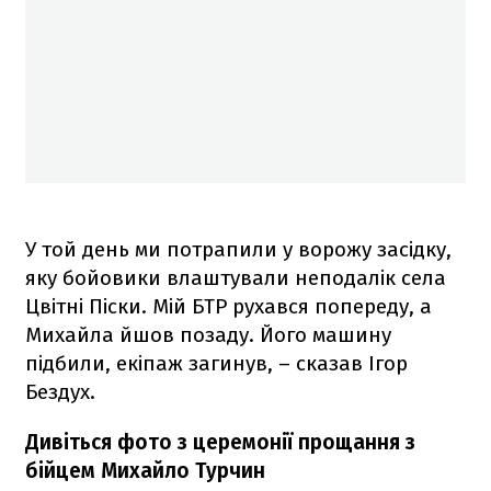
У той день ми потрапили у ворожу засідку,
яку бойовики влаштували неподалік села
Цвітні Піски. Мій БТР рухався попереду, а
Михайла йшов позаду. Його машину
підбили, екіпаж загинув, – сказав Ігор
Бездух.
Дивіться фото з церемонії прощання з
бійцем Михайло Турчин