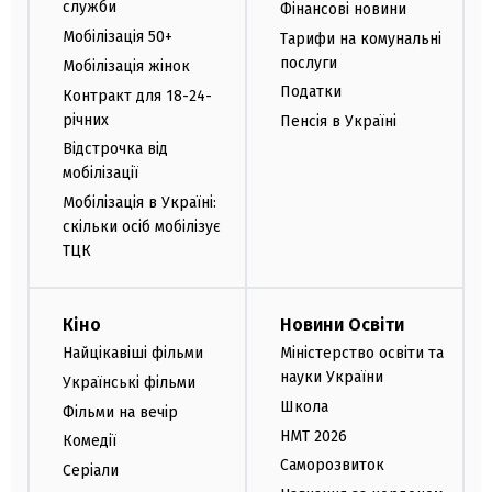
служби
Фінансові новини
Мобілізація 50+
Тарифи на комунальні
послуги
Мобілізація жінок
Податки
Контракт для 18-24-
річних
Пенсія в Україні
Відстрочка від
мобілізації
Мобілізація в Україні:
скільки осіб мобілізує
ТЦК
Кіно
Новини Освіти
Найцікавіші фільми
Міністерство освіти та
науки України
Українські фільми
Школа
Фільми на вечір
НМТ 2026
Комедії
Саморозвиток
Серіали