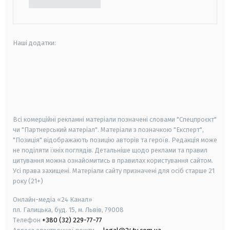
Наші додатки:
android
apple
smart tv
samsung smart tv
Всі комерційні рекламні матеріали позначені словами "Спецпроєкт"
чи "Партнерський матеріал". Матеріали з позначкою "Експерт",
"Позиція" відображають позицію авторів та героїв. Редакція може
не поділяти їхніх поглядів. Детальніше щодо реклами та правил
цитування можна ознайомитись в правилах користування сайтом.
Усі права захищені.
Матеріали сайту призначені для осіб старше
21
року (21+)
Онлайн-медіа «24 Канал»
пл. Галицька, буд. 15, м. Львів, 79008
Телефон
+380 (32) 229-77-77