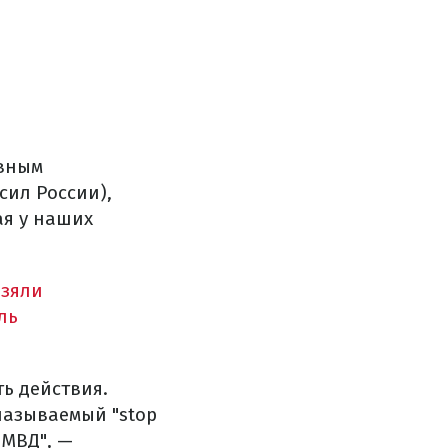
ивным
сил России),
ая у наших
взяли
ль
ть действия.
называемый "stop
 МВД", —