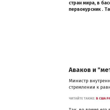
стран мира, в ба
первокурсник . Т
Аваков и "м
Министр внутренн
стремлении к рав
ЧИТАЙТЕ ТАКЖЕ:
В США Р
Так, во время его