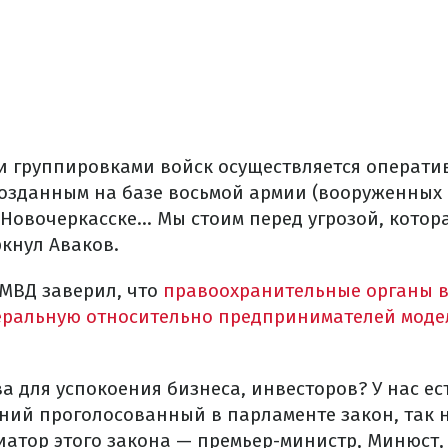
и группировками войск осуществляется операт
озданным на базе восьмой армии (вооруженных 
овочеркасске... Мы стоим перед угрозой, котор
ркнул Аваков.
 МВД заверил, что
правоохранительные органы 
еральную относительно предпринимателей моде
ова для успокоения бизнеса, инвесторов? У нас ес
ний проголосованный в парламенте закон, так 
иатор этого закона — премьер-министр, Минюст,