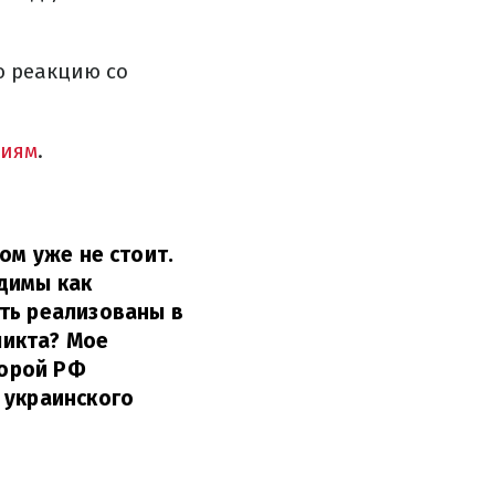
ю реакцию со
ниям
.
ом уже не стоит.
димы как
ть реализованы в
ликта? Мое
торой РФ
 украинского