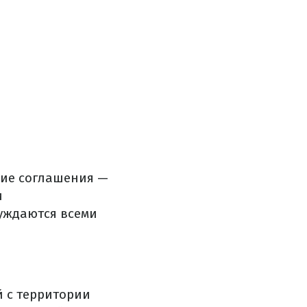
щие соглашения —
и
уждаются всеми
й с территории