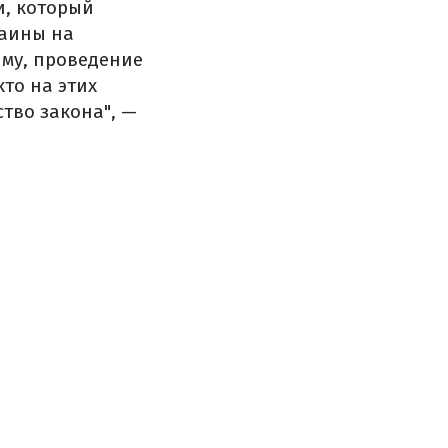
и, который
раины на
ыму, проведение
то на этих
ство закона", —