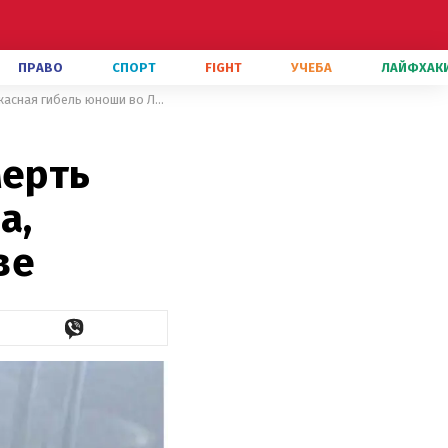
ПРАВО
СПОРТ
FIGHT
УЧЕБА
ЛАЙФХАК
Главные новости 28 ноября: "Смерть минских соглашений" от Авакова, ужасная гибель юноши во Львове
мерть
а,
ве