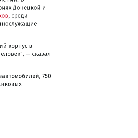
риях Донецкой и
ков
, среди
еннослужащие
ий корпус в
человек", — сказал
еавтомобилей, 750
танковых