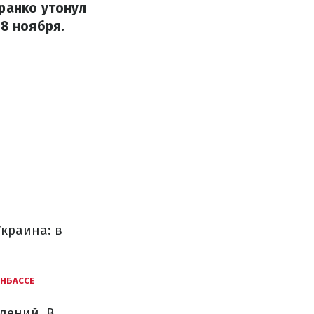
Франко утонул
28 ноября.
краина: в
ОНБАССЕ
лений. В