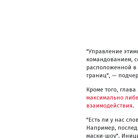
"Управление этим
командованием, с
расположенной в Н
границ", — подче
Кроме того, глава
максимально либ
взаимодействия
.
"Есть ли у нас сл
Например, послед
маски-шоу". Иниц