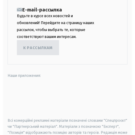
E-mail-рассылка
Будьте в курсе всех новостей и
обновлений! Перейдите на страницу наших
рассылок, чтобы выбрать те, которые
соответствуют вашим интересам.
К РАССЫЛКАМ
Наши приложения:
android
apple
smart tv
samsung smart tv
Всі комерційні рекламні матеріали позначені словами "Спецпроєкт"
чи "Партнерський матеріал". Матеріали з позначкою "Експерт",
"Позиція" відображають позицію авторів та героїв. Редакція може