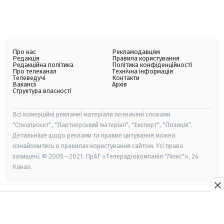
Про нас
Рекламодавцям
Редакція
Правила користування
Редакційна політика
Політика конфіденційності
Про телеканал
Технічна інформація
Телеведучі
Контакти
Вакансії
Архів
Структура власності
Всі комерційні рекламні матеріали позначені словами
"Спецпроєкт", "Партнерський матеріал", "Експерт", "Позиція".
Детальніше щодо реклами та правил цитування можна
ознайомитись в правилах користування сайтом. Усі права
захищені. © 2005—2021, ПрАТ «Телерадіокомпанія "Люкс"», 24
Канал.