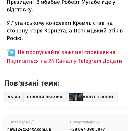
Президент Зімбабве Роберт Мугабе йде у
відставку.
У Луганському конфлікті Кремль став на
сторону Ігоря Корнета, а Потницький втік в
Росію.
Не пропускайте важливі сповіщення
Підпишіться на 24 Канал у Telegram
Додати
Повʼязані теми:
ЛЬВІВ
НОВИНИ ЛЬВОВА
ВИПУСК НОВИН
E-mail редакції
Номер телефону:
news24@24tv.com.ua
+38 044 390 5077