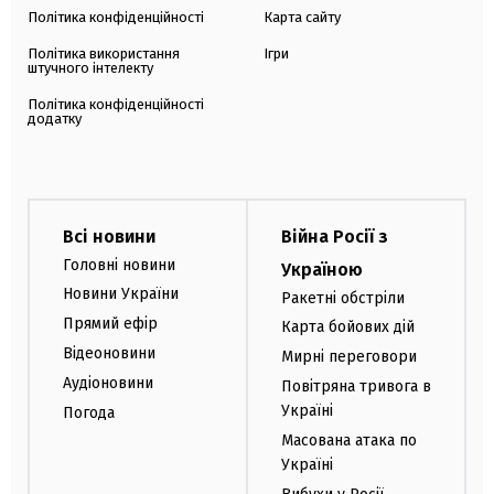
Політика конфіденційності
Карта сайту
Політика використання
Ігри
штучного інтелекту
Політика конфіденційності
додатку
Всі новини
Війна Росії з
Головні новини
Україною
Новини України
Ракетні обстріли
Прямий ефір
Карта бойових дій
Відеоновини
Мирні переговори
Аудіоновини
Повітряна тривога в
Україні
Погода
Масована атака по
Україні