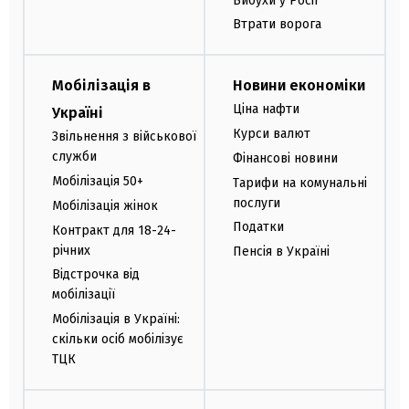
Вибухи у Росії
Втрати ворога
Мобілізація в
Новини економіки
Ціна нафти
Україні
Курси валют
Звільнення з військової
служби
Фінансові новини
Мобілізація 50+
Тарифи на комунальні
послуги
Мобілізація жінок
Податки
Контракт для 18-24-
річних
Пенсія в Україні
Відстрочка від
мобілізації
Мобілізація в Україні:
скільки осіб мобілізує
ТЦК