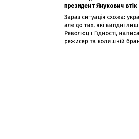
президент Янукович втік і
Зараз ситуація схожа: укр
але до тих, які вигідні ли
Революції Гідності, напис
режисер та колишній бран