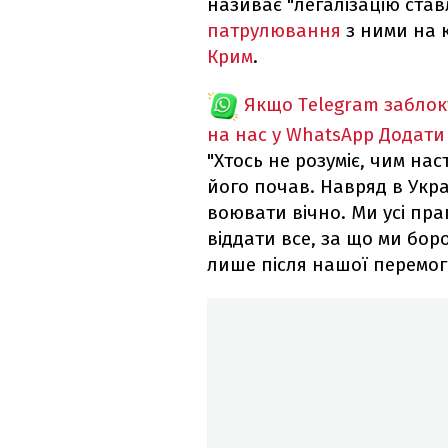
називає "легалізацію став
патрулювання
з ними на 
Крим
.
Якщо Telegram забло
на нас у WhatsApp
Додати
"Хтось не розуміє, чим нас
його почав. Навряд в Укра
воювати вічно. Ми усі пра
віддати все, за що ми боро
лише після нашої перемоги