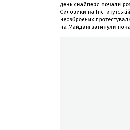
день снайпери почали роз
Силовики на Інститутській
неозброєних протестувальн
на Майдані загинули пона