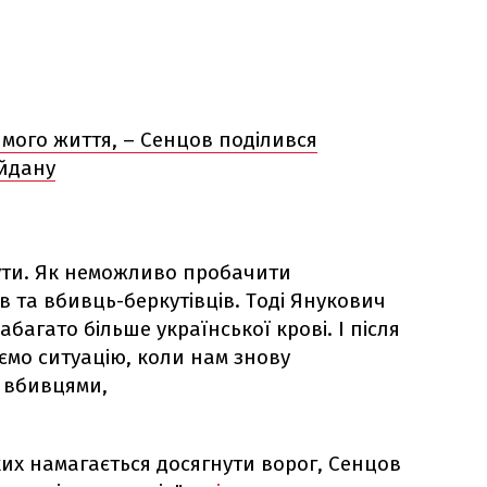
мого життя, – Сенцов поділився
йдану
ути. Як неможливо пробачити
в та вбивць-беркутівців. Тоді Янукович
набагато більше української крові. І після
ємо ситуацію, коли нам знову
 вбивцями,
ких намагається досягнути ворог, Сенцов