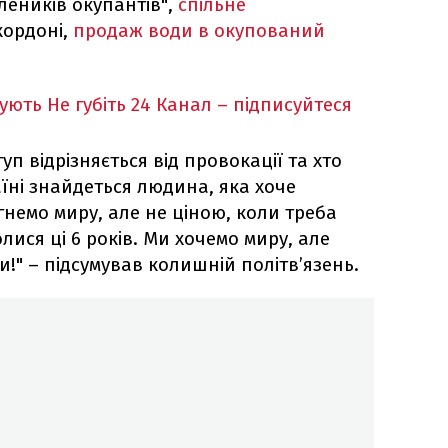
леників окупантів",
спільне
кордоні,
продаж води в окупований
кують
Не губіть 24 Канал – підписуйтеся
туп відрізняється від провокації та хто
їні знайдеться людина, яка хоче
гнемо миру, але не ціною, коли треба
лися ці 6 років. Ми хочемо миру, але
!" – підсумував колишній політв’язень.