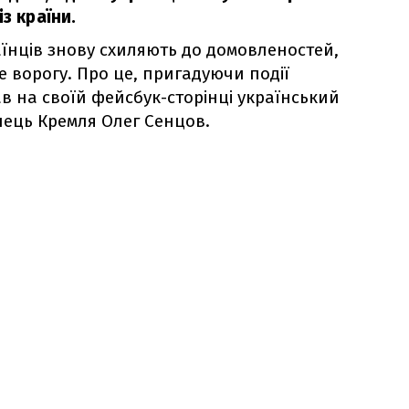
з країни.
аїнців знову схиляють до домовленостей,
ше ворогу. Про це, пригадуючи події
ав на своїй фейсбук-сторінці український
ець Кремля Олег Сенцов.