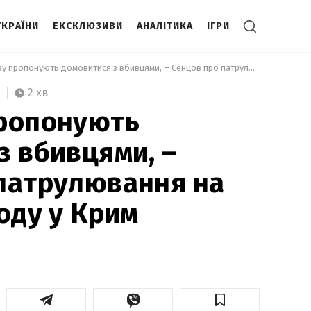
УКРАЇНИ
ЕКСКЛЮЗИВИ
АНАЛІТИКА
ІГРИ
 Нам знову пропонують домовитися з вбивцями, – Сенцов про патрулювання на Донбасі та воду у Крим 
2 хв
пропонують
з вбивцями, –
патрулювання на
оду у Крим