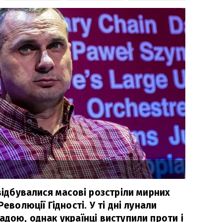
 відбувалися масові розстріли мирних
Революції Гідності. У ті дні лунали
адою, однак українці виступили проти і