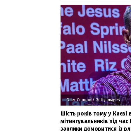
Олег Сенцов
/ Getty images
Шість років тому у Києві
мітингувальників під час 
заклики домовитися із вл