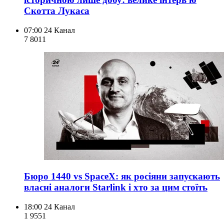
Скотта Лукаса
07:00
24 Канал
7 801
1
Бюро 1440 vs SpaceX: як росіяни запускають
власні аналоги Starlink і хто за цим стоїть
18:00
24 Канал
1 955
1