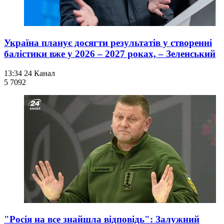
Україна планує досягти результатів у створенні
балістики вже у 2026 – 2027 роках, – Зеленський
13:34
24 Канал
5 709
2
"Росія на все знайшла відповідь": Залужний