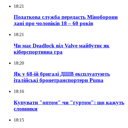
18:21
Податкова служба передасть Міноборони
дані про чоловіків 18 – 60 років
18:21
Чи має Deadlock від Valve майбутнє як
кіберспортивна гра
18:20
Як у 68-ій бригаді ДШВ експлуатують
італійські бронетранспортери Puma
18:16
Купувати "оптом" чи "гуртом": що кажуть
словники
18:15