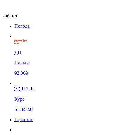
кабінет
Погода
ДП
Пальне
92.36₴
🇪🇺
EUR
Курс
51.3/52.0
Гороскоп