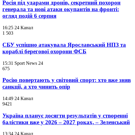
Росія під ударами дронів, секретний похорон
генерала та нові атаки окупантів на фронті:
огляд подій 6 серпня
16:25
24 Канал
1 503
СБУ успішно атакувала Ярославський НПЗ та
кораблі берегової охорони ФСБ
15:31
Sport News 24
675
Росію повертають у світовий спорт: хто вже зняв
санкції, а хто чинить опір
14:49
24 Канал
942
1
Україна планує досягти результатів у створенні
балістики вже у 2026 – 2027 роках, – Зеленський
13:34
24 Канал