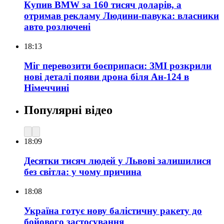
Купив BMW за 160 тисяч доларів, а
отримав рекламу Людини-павука: власники
авто розлючені
18:13
Міг перевозити боєприпаси: ЗМІ розкрили
нові деталі появи дрона біля Ан-124 в
Німеччині
Популярні відео
18:09
Десятки тисяч людей у Львові залишилися
без світла: у чому причина
18:08
Україна готує нову балістичну ракету до
бойового застосування