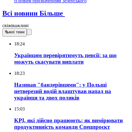
із новим призначенням Зеленського
Всі новини
Більше
свіжі
важливі
🗞
мої теми
18:24
Українцям перевірятимуть пенсії: за що
можуть скасувати виплати
18:23
Називав "бандерівцями": у Польщі
нетверезий водій влаштував напад на
українця та двох поляків
15:03
KPI, які дійсно працюють: як вимірювати
продуктивність команди
Спецпроєкт