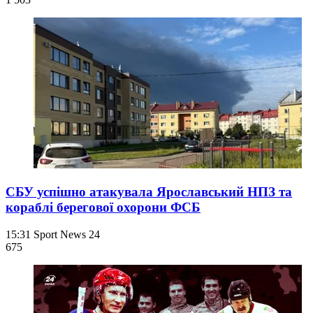
СБУ успішно атакувала Ярославський НПЗ та
кораблі берегової охорони ФСБ
15:31
Sport News 24
675