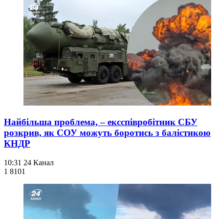
Найбільша проблема, – ексспівробітник СБУ
розкрив, як СОУ можуть боротись з балістикою
КНДР
10:31
24 Канал
1 810
1