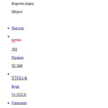
Короткі відео
Шортс
Погода
ДП
Пальне
92.36₴
🇪🇺
EUR
Курс
51.3/52.0
Гороскоп