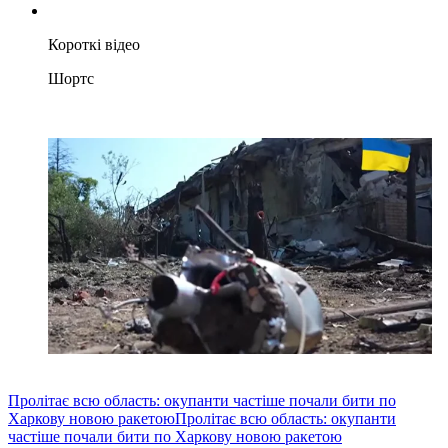
Короткі відео
Шортс
Пролітає всю область: окупанти частіше почали бити по
Харкову новою ракетою
Пролітає всю область: окупанти
частіше почали бити по Харкову новою ракетою