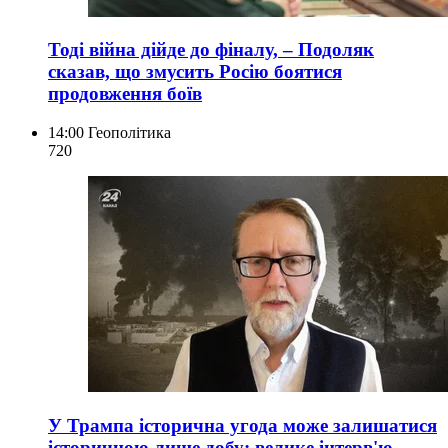
Тоді війна дійде до фіналу, – Подоляк
сказав, що змусить Росію боятися
продовження боїв
14:00
Геополітика
720
У Трампа історична угода може залишатися
історичною лише добу: велике інтерв'ю