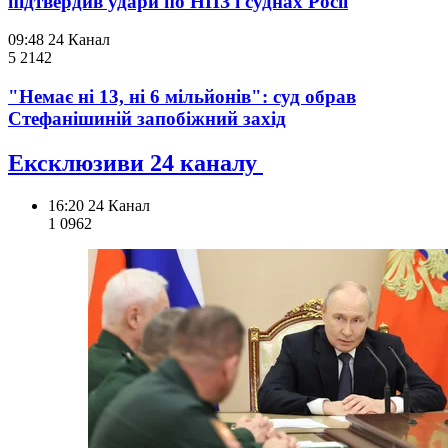
підтвердив удари по НПЗ і суднах Росії
09:48
24 Канал
5 214
2
"Немає ні 13, ні 6 мільйонів": суд обрав
Стефанішиній запобіжний захід
Ексклюзиви 24 каналу
16:20
24 Канал
1 096
2