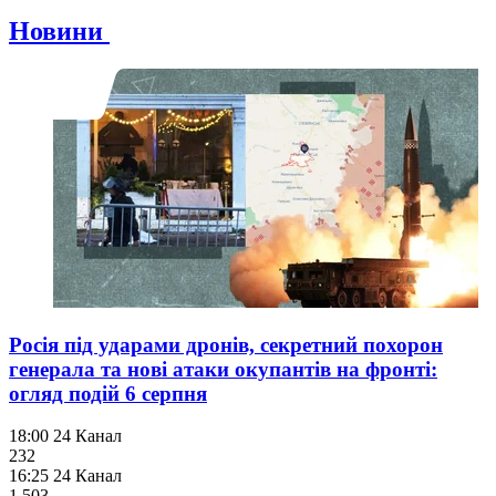
Новини
Росія під ударами дронів, секретний похорон
генерала та нові атаки окупантів на фронті:
огляд подій 6 серпня
18:00
24 Канал
232
16:25
24 Канал
1 503