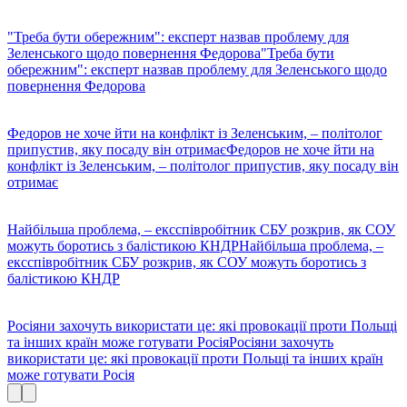
"Треба бути обережним": експерт назвав проблему для
Зеленського щодо повернення Федорова
"Треба бути
обережним": експерт назвав проблему для Зеленського щодо
повернення Федорова
Федоров не хоче йти на конфлікт із Зеленським, – політолог
припустив, яку посаду він отримає
Федоров не хоче йти на
конфлікт із Зеленським, – політолог припустив, яку посаду він
отримає
Найбільша проблема, – ексспівробітник СБУ розкрив, як СОУ
можуть боротись з балістикою КНДР
Найбільша проблема, –
ексспівробітник СБУ розкрив, як СОУ можуть боротись з
балістикою КНДР
Росіяни захочуть використати це: які провокації проти Польщі
та інших країн може готувати Росія
Росіяни захочуть
використати це: які провокації проти Польщі та інших країн
може готувати Росія