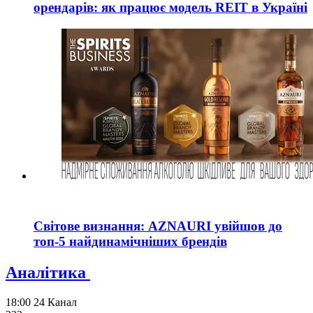
орендарів: як працює модель REIT в Україні
Світове визнання: AZNAURI увійшов до
топ-5 найдинамічніших брендів
Аналітика
18:00
24 Канал