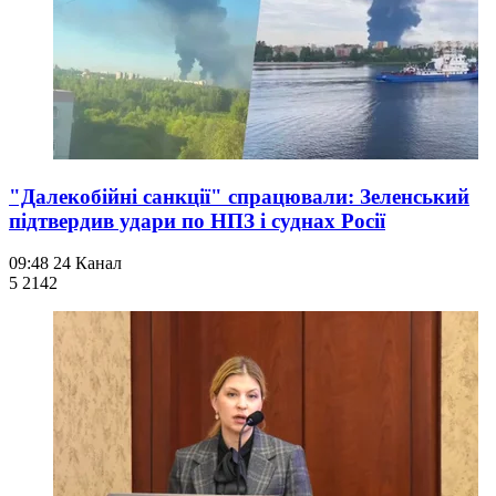
"Далекобійні санкції" спрацювали: Зеленський
підтвердив удари по НПЗ і суднах Росії
09:48
24 Канал
5 214
2