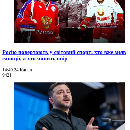
Росію повертають у світовий спорт: хто вже зняв
санкції, а хто чинить опір
14:49
24 Канал
942
1