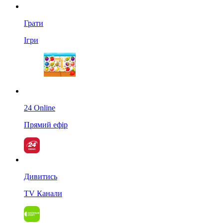
Грати
Ігри
24 Online
Прямий ефір
Дивитись
TV Канали