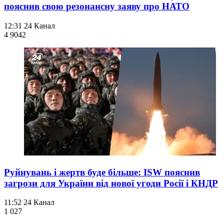
пояснив свою резонансну заяву про НАТО
12:31
24 Канал
4 904
2
Руйнувань і жертв буде більше: ISW пояснив
загрози для України від нової угоди Росії і КНДР
11:52
24 Канал
1 027