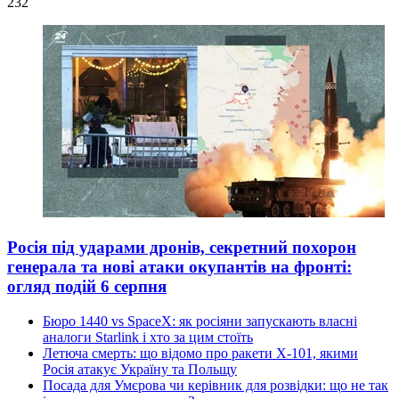
232
Росія під ударами дронів, секретний похорон
генерала та нові атаки окупантів на фронті:
огляд подій 6 серпня
Бюро 1440 vs SpaceX: як росіяни запускають власні
аналоги Starlink і хто за цим стоїть
Летюча смерть: що відомо про ракети Х-101, якими
Росія атакує Україну та Польщу
Посада для Умєрова чи керівник для розвідки: що не так