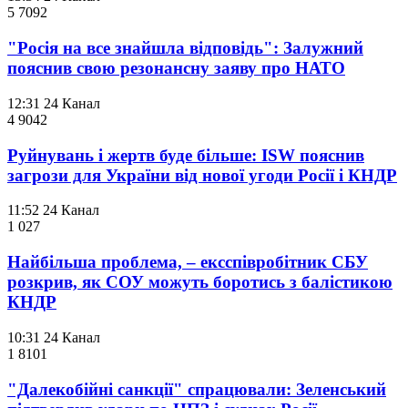
5 709
2
"Росія на все знайшла відповідь": Залужний
пояснив свою резонансну заяву про НАТО
12:31
24 Канал
4 904
2
Руйнувань і жертв буде більше: ISW пояснив
загрози для України від нової угоди Росії і КНДР
11:52
24 Канал
1 027
Найбільша проблема, – ексспівробітник СБУ
розкрив, як СОУ можуть боротись з балістикою
КНДР
10:31
24 Канал
1 810
1
"Далекобійні санкції" спрацювали: Зеленський