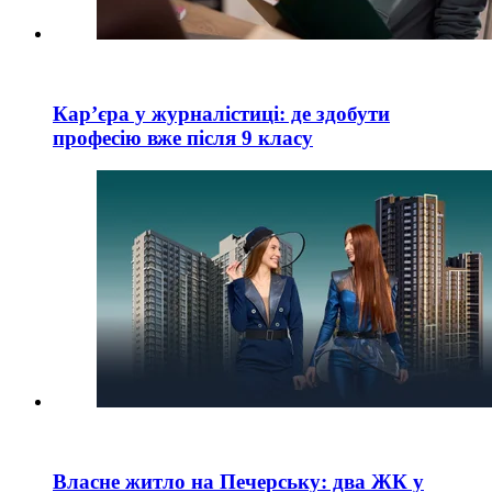
Кар’єра у журналістиці: де здобути
професію вже після 9 класу
Власне житло на Печерську: два ЖК у