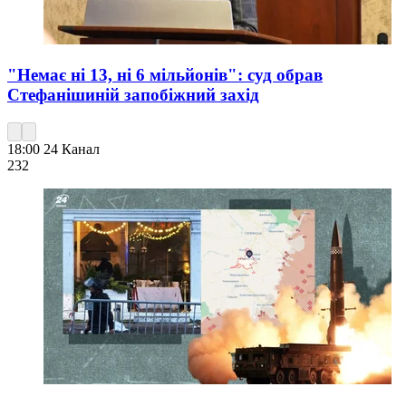
"Немає ні 13, ні 6 мільйонів": суд обрав
Стефанішиній запобіжний захід
18:00
24 Канал
232