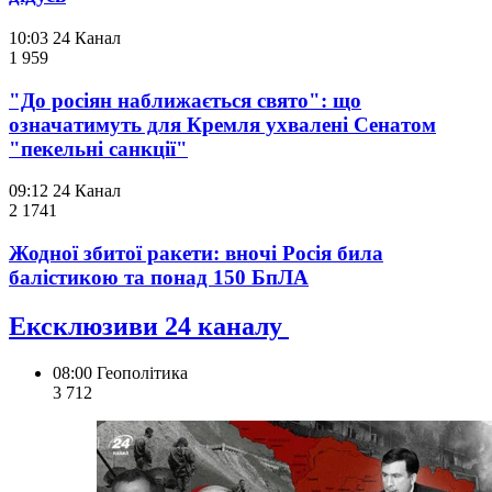
10:03
24 Канал
1 959
"До росіян наближається свято": що
означатимуть для Кремля ухвалені Сенатом
"пекельні санкції"
09:12
24 Канал
2 174
1
Жодної збитої ракети: вночі Росія била
балістикою та понад 150 БпЛА
Ексклюзиви 24 каналу
08:00
Геополітика
3 712