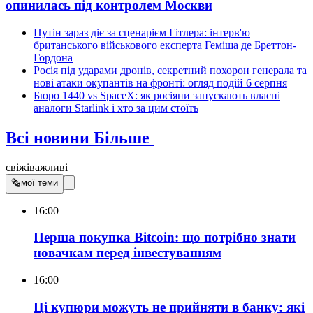
опинилась під контролем Москви
Путін зараз діє за сценарієм Гітлера: інтерв'ю
британського військового експерта Геміша де Бреттон-
Гордона
Росія під ударами дронів, секретний похорон генерала та
нові атаки окупантів на фронті: огляд подій 6 серпня
Бюро 1440 vs SpaceX: як росіяни запускають власні
аналоги Starlink і хто за цим стоїть
Всі новини
Більше
свіжі
важливі
🗞
мої теми
16:00
Перша покупка Bitcoin: що потрібно знати
новачкам перед інвестуванням
16:00
Ці купюри можуть не прийняти в банку: які