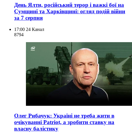
День Ялти, російський терор і важкі бої на
Сумщині та Харківщині: огляд подій війни
за 7 серпня
17:00
24 Канал
879
4
Олег Рибачук: Україні не треба жити в
очікуванні Patriot, а зробити ставку на
власну балістику