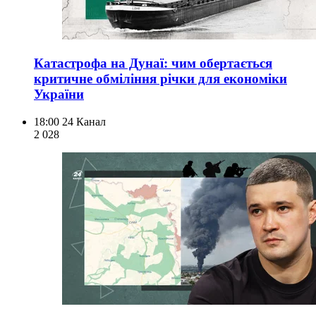
Катастрофа на Дунаї: чим обертається
критичне обміління річки для економіки
України
18:00
24 Канал
2 028