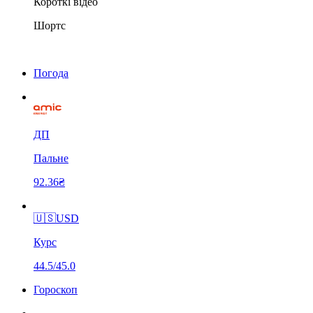
Короткі відео
Шортс
Погода
ДП
Пальне
92.36₴
🇺🇸
USD
Курс
44.5/45.0
Гороскоп