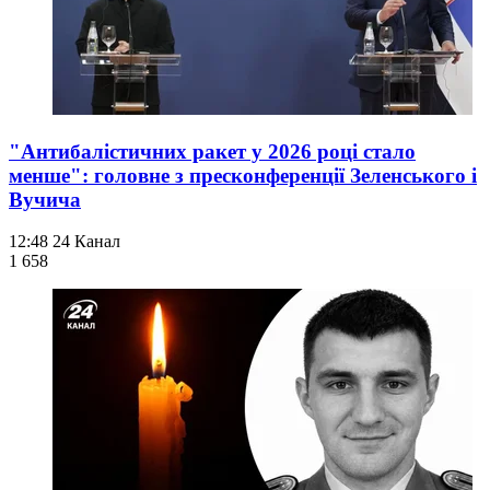
"Антибалістичних ракет у 2026 році стало
менше": головне з пресконференції Зеленського і
Вучича
12:48
24 Канал
1 658