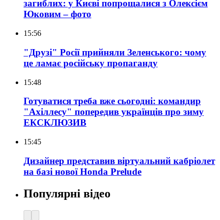
загиблих: у Києві попрощалися з Олексієм
Юковим – фото
15:56
"Друзі" Росії прийняли Зеленського: чому
це ламає російську пропаганду
15:48
Готуватися треба вже сьогодні: командир
"Ахіллесу" попередив українців про зиму
ЕКСКЛЮЗИВ
15:45
Дизайнер представив віртуальний кабріолет
на базі нової Honda Prelude
Популярні відео