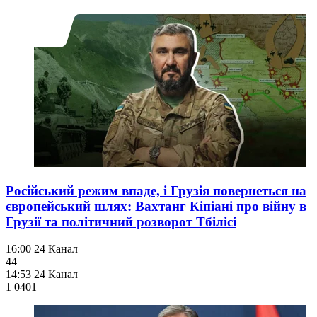
Російський режим впаде, і Грузія повернеться на
європейський шлях: Вахтанг Кіпіані про війну в
Грузії та політичний розворот Тбілісі
16:00
24 Канал
44
14:53
24 Канал
1 040
1