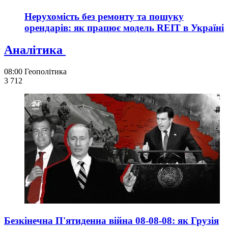
Нерухомість без ремонту та пошуку
орендарів: як працює модель REIT в Україні
Аналітика
08:00
Геополітика
3 712
Безкінечна П'ятиденна війна 08-08-08: як Грузія