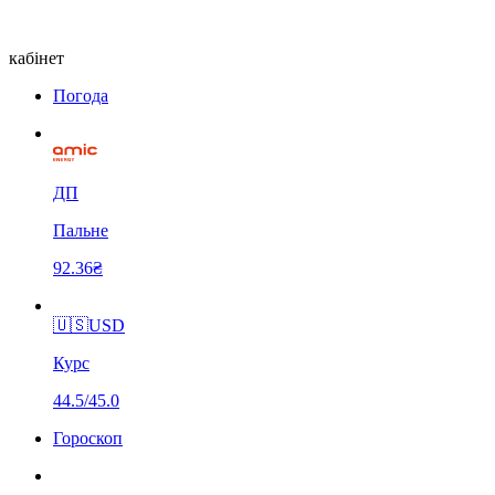
кабінет
Погода
ДП
Пальне
92.36₴
🇺🇸
USD
Курс
44.5/45.0
Гороскоп