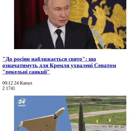
"До росіян наближається свято": що
означатимуть для Кремля ухвалені Сенатом
"пекельні санкції"
09:12
24 Канал
2 174
1