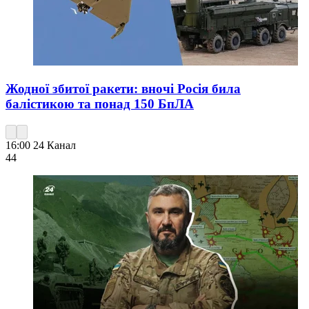
Жодної збитої ракети: вночі Росія била
балістикою та понад 150 БпЛА
16:00
24 Канал
44