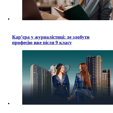
Кар’єра у журналістиці: де здобути
професію вже після 9 класу