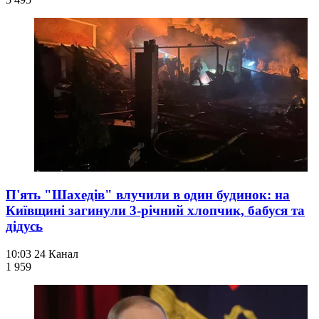
П'ять "Шахедів" влучили в один будинок: на
Київщині загинули 3-річний хлопчик, бабуся та
дідусь
10:03
24 Канал
1 959