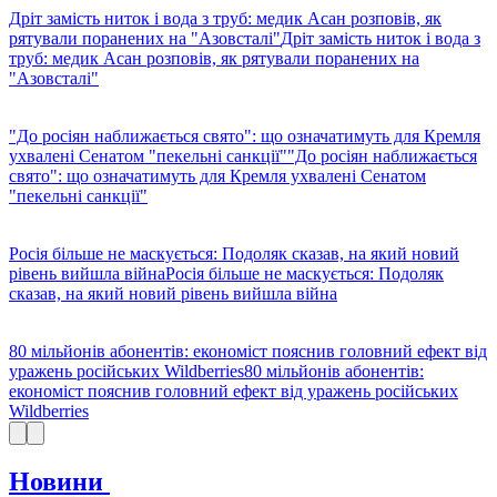
Дріт замість ниток і вода з труб: медик Асан розповів, як
рятували поранених на "Азовсталі"
Дріт замість ниток і вода з
труб: медик Асан розповів, як рятували поранених на
"Азовсталі"
"До росіян наближається свято": що означатимуть для Кремля
ухвалені Сенатом "пекельні санкції"
"До росіян наближається
свято": що означатимуть для Кремля ухвалені Сенатом
"пекельні санкції"
Росія більше не маскується: Подоляк сказав, на який новий
рівень вийшла війна
Росія більше не маскується: Подоляк
сказав, на який новий рівень вийшла війна
80 мільйонів абонентів: економіст пояснив головний ефект від
уражень російських Wildberries
80 мільйонів абонентів:
економіст пояснив головний ефект від уражень російських
Wildberries
Новини