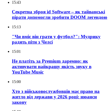
15:43
Секретна зброя id Software – як тайванські
пірати допомогли зробити DOOM легендою
15:13
"Чи вміє він грати у футбол?": Мудрику
радять піти з Челсі
15:01
Не платіть за Premium даремно: як
активувати найкращу якість звуку в
YouTube Music
15:00
Хто з військовослужбовців має право на
житло від держави у 2026 році: нюанси
закону