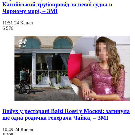
Каспійський трубопровід та певні судна в
Чорному морі, – ЗМІ
11:51
24 Канал
6 576
Вибух у ресторані Balzi Rossi у Москві: загинула
ще одна родичка генерала Чайка, – ЗМІ
10:49
24 Канал
5 495