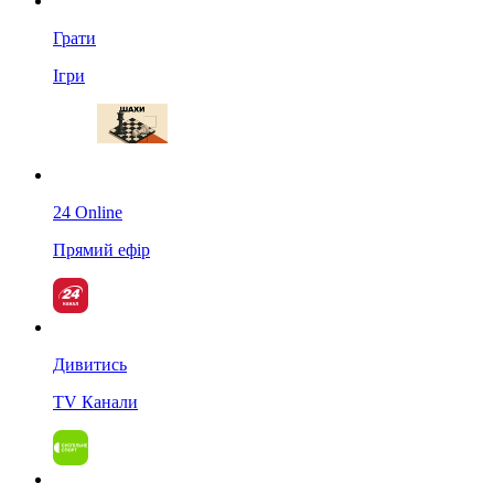
Грати
Ігри
24 Online
Прямий ефір
Дивитись
TV Канали