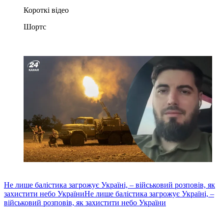
Короткі відео
Шортс
Не лише балістика загрожує Україні, – військовий розповів, як
захистити небо України
Не лише балістика загрожує Україні, –
військовий розповів, як захистити небо України