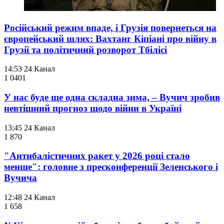
Російський режим впаде, і Грузія повернеться на
європейський шлях: Вахтанг Кіпіані про війну в
Грузії та політичний розворот Тбілісі
14:53
24 Канал
1 040
1
У нас буде ще одна складна зима, – Вучич зробив
невтішний прогноз щодо війни в Україні
13:45
24 Канал
1 870
"Антибалістичних ракет у 2026 році стало
менше": головне з пресконференції Зеленського і
Вучича
12:48
24 Канал
1 658