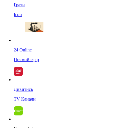
Грати
Ігри
24 Online
Прямий ефір
Дивитись
TV Канали