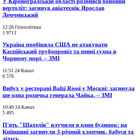
У Кіровоградській області розбився бойовий
вертоліт: загинув авіатехнік Ярослав
Демчевський
12:26
Геополітика
1 971
3
Україна пообіцяла США не атакувати
Каспійський трубопровід та певні судна в
Чорному морі, – ЗМІ
11:51
24 Канал
6 576
Вибух у ресторані Balzi Rossi у Москві: загинула
ще одна родичка генерала Чайка, – ЗМІ
10:49
24 Канал
5 495
П'ять "Шахедів" влучили в один будинок: на
Київщині загинули 3-річний хлопчик, бабуся та
дідусь