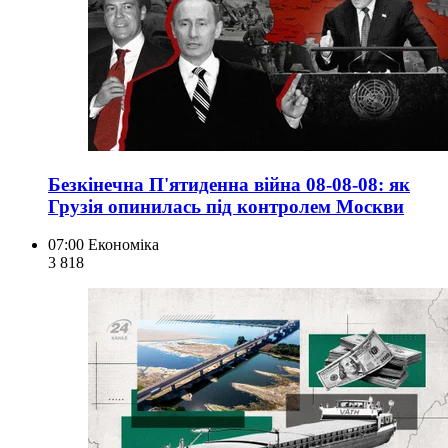
Безкінечна П'ятиденна війна 08-08-08: як
Грузія опинилась під контролем Москви
07:00
Економіка
3 818