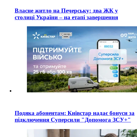
Власне житло на Печерську: два ЖК у
столиці України – на етапі завершення
Подяка абонентам: Київстар надає бонуси за
підключення Суперсили "Допомога ЗСУ+"