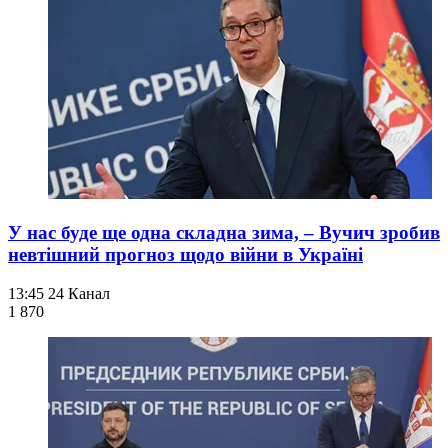
У нас буде ще одна складна зима, – Вучич зробив
невтішний прогноз щодо війни в Україні
13:45
24 Канал
1 870