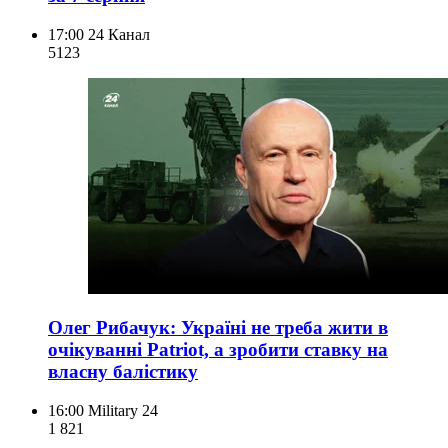
17:00
24 Канал
512
3
Олег Рибачук: Україні не треба жити в
очікуванні Patriot, а зробити ставку на
власну балістику
16:00
Military 24
1 821