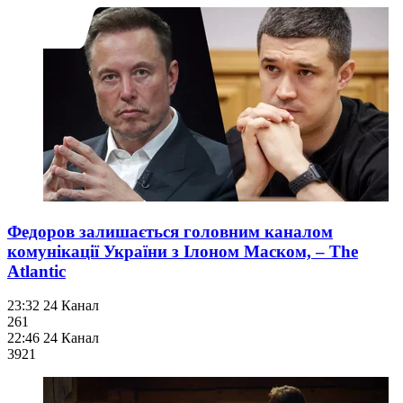
Федоров залишається головним каналом
комунікації України з Ілоном Маском, – The
Atlantic
23:32
24 Канал
261
22:46
24 Канал
392
1