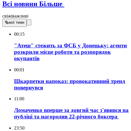
Всі новини
Більше
свіжі
важливі
🗞
мої теми
00:15
"Атеш" стежить за ФСБ у Донецьку: агенти
розкрили місце роботи та розпорядок
окупантів
00:01
Шкарпетки напоказ: провокативний тренд
повернувся
11:00
Ломаченко вперше за довгий час з'явився на
публіці та нагородив 22-річного боксера
23:50