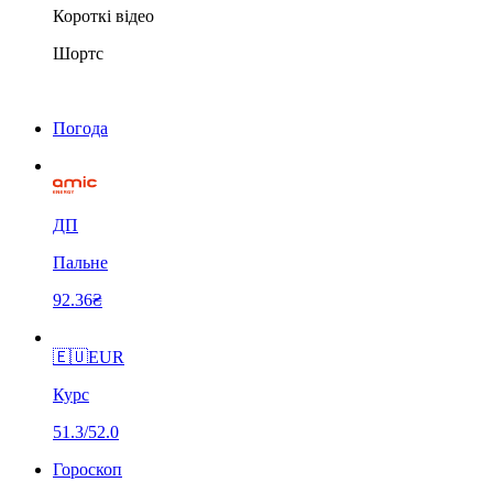
Короткі відео
Шортс
Погода
ДП
Пальне
92.36₴
🇪🇺
EUR
Курс
51.3/52.0
Гороскоп