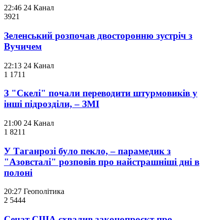
22:46
24 Канал
392
1
Зеленський розпочав двосторонню зустріч з
Вучичем
22:13
24 Канал
1 171
1
З "Скелі" почали переводити штурмовиків у
інші підрозділи, – ЗМІ
21:00
24 Канал
1 821
1
У Таганрозі було пекло, – парамедик з
"Азовсталі" розповів про найстрашніші дні в
полоні
20:27
Геополітика
2 544
4
Сенат США схвалив законопроєкт про