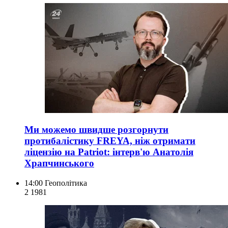
Ми можемо швидше розгорнути
протибалістику FREYA, ніж отримати
ліцензію на Patriot: інтерв'ю Анатолія
Храпчинського
14:00
Геополітика
2 198
1