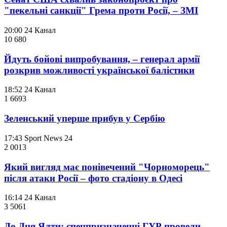
"пекельні санкції" Грема проти Росії, – ЗМІ
20:00
24 Канал
10 680
Йдуть бойові випробування, – генерал армії
розкрив можливості української балістики
18:52
24 Канал
1 669
3
Зеленський уперше прибув у Сербію
17:43
Sport News 24
2 001
3
Який вигляд має понівечений "Чорноморець"
після атаки Росії – фото стадіону в Одесі
16:14
24 Канал
3 506
1
До Дня Ялти: спецпризначенці ГУР провели