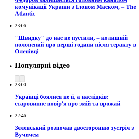
комунікації України з Ілоном Маском, – The
Atlantic
23:06
"Швидку" до нас не пустили, – колишній
полонений про перші години після теракту в
Оленівці
Популярні відео
23:00
Українці боялися не її, а наслідків:
старовинне повір'я про змій та врожай
22:46
Зеленський розпочав двосторонню зустріч з
Вучичем