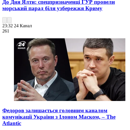
До Дня Ялти: спецпризначенці ГУР провели
морський парад біля узбережжя Криму
23:32
24 Канал
261
Федоров залишається головним каналом
комунікації України з Ілоном Маском, – The
Atlantic