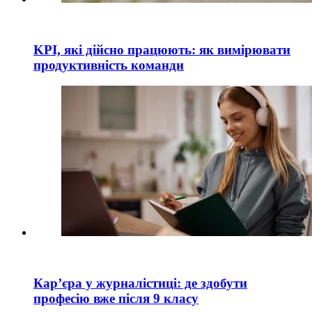
KPI, які дійсно працюють: як вимірювати
продуктивність команди
Кар’єра у журналістиці: де здобути
професію вже після 9 класу