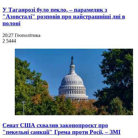
У Таганрозі було пекло, – парамедик з
"Азовсталі" розповів про найстрашніші дні в
полоні
20:27
Геополітика
2 544
4
Сенат США схвалив законопроєкт про
"пекельні санкції" Грема проти Росії, – ЗМІ