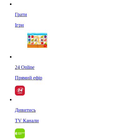
Грати
Ігри
24 Online
Прямий ефір
Дивитись
TV Канали