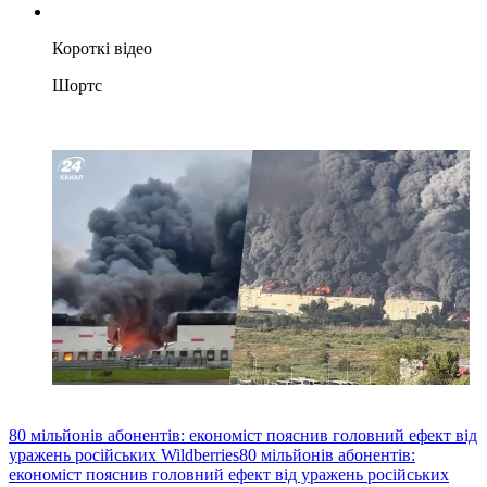
Короткі відео
Шортс
80 мільйонів абонентів: економіст пояснив головний ефект від
уражень російських Wildberries
80 мільйонів абонентів:
економіст пояснив головний ефект від уражень російських