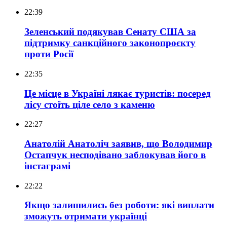
22:39
Зеленський подякував Сенату США за
підтримку санкційного законопроєкту
проти Росії
22:35
Це місце в Україні лякає туристів: посеред
лісу стоїть ціле село з каменю
22:27
Анатолій Анатоліч заявив, що Володимир
Остапчук несподівано заблокував його в
інстаграмі
22:22
Якщо залишились без роботи: які виплати
зможуть отримати українці