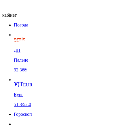
кабінет
Погода
ДП
Пальне
92.36₴
🇪🇺
EUR
Курс
51.3/52.0
Гороскоп