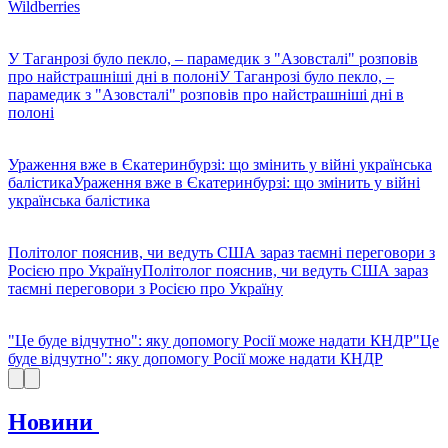
Wildberries
У Таганрозі було пекло, – парамедик з "Азовсталі" розповів
про найстрашніші дні в полоні
У Таганрозі було пекло, –
парамедик з "Азовсталі" розповів про найстрашніші дні в
полоні
Ураження вже в Єкатеринбурзі: що змінить у війні українська
балістика
Ураження вже в Єкатеринбурзі: що змінить у війні
українська балістика
Політолог пояснив, чи ведуть США зараз таємні переговори з
Росією про Україну
Політолог пояснив, чи ведуть США зараз
таємні переговори з Росією про Україну
"Це буде відчутно": яку допомогу Росії може надати КНДР
"Це
буде відчутно": яку допомогу Росії може надати КНДР
Новини