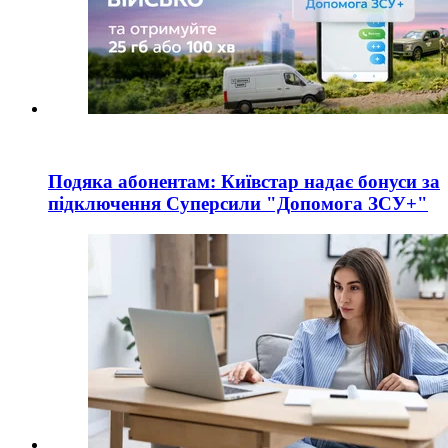
Подяка абонентам: Київстар надає бонуси за
підключення Суперсили "Допомога ЗСУ+"