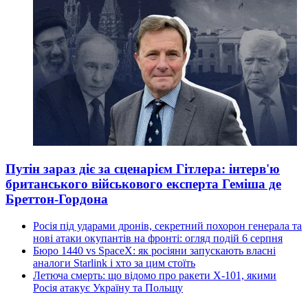
Путін зараз діє за сценарієм Гітлера: інтерв'ю
британського військового експерта Геміша де
Бреттон-Гордона
Росія під ударами дронів, секретний похорон генерала та
нові атаки окупантів на фронті: огляд подій 6 серпня
Бюро 1440 vs SpaceX: як росіяни запускають власні
аналоги Starlink і хто за цим стоїть
Летюча смерть: що відомо про ракети Х-101, якими
Росія атакує Україну та Польщу