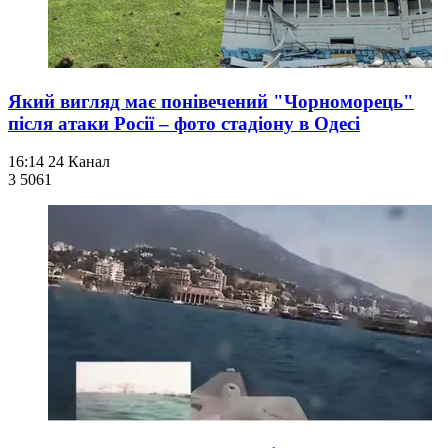
Який вигляд має понівечений "Чорноморець"
після атаки Росії – фото стадіону в Одесі
16:14
24 Канал
3 506
1