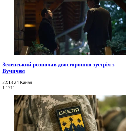
Зеленський розпочав двосторонню зустріч з
Вучичем
22:13
24 Канал
1 171
1