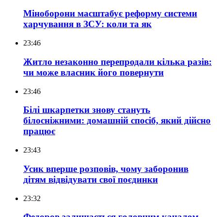
Міноборони масштабує реформу системи
харчування в ЗСУ: коли та як
23:46
Житло незаконно перепродали кілька разів:
чи може власник його повернути
23:46
Білі шкарпетки знову стануть
білосніжними: домашній спосіб, який дійсно
працює
23:43
Усик вперше розповів, чому заборонив
дітям відвідувати свої поєдинки
23:32
Федоров залишається головним каналом