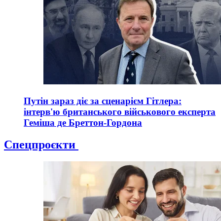
Путін зараз діє за сценарієм Гітлера:
інтерв'ю британського військового експерта
Геміша де Бреттон-Гордона
Спецпроєкти