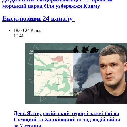
морський парад біля узбережжя Криму
Ексклюзиви 24 каналу
18:00
24 Канал
1 141
День Ялти, російський терор і важкі бої на
Сумщині та Харківщині: огляд подій війни
за 7 серпня