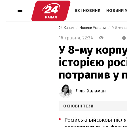
ВСІ НОВИНИ
НОВИНИ 
24 Канал
Новини України
16 травня,
22:34
У 8-му корп
історією рос
потрапив у 
Лілія Халаман
ОСНОВНІ ТЕЗИ
Російські військові піс