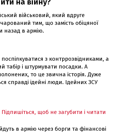
йти на війну?
йський військовий, який вдруге
зчарований тим, що замість обіцяної
и назад в армію.
 поспілкуватися з контррозвідниками, а
й табір і штурмувати посадки. А
олонених, то це звична історія. Дуже
ся справді ідейні люди. Ідейних ЗСУ
Підпишіться, щоб не загубити і читати
йдуть в армію через борги та фінансові