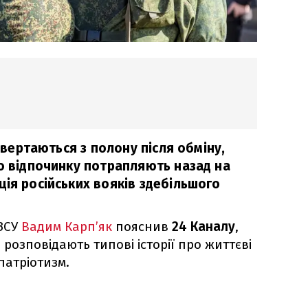
повертаються з полону після обміну,
го відпочинку потрапляють назад на
ія російських вояків здебільшого
 ЗСУ
Вадим Карп’як
пояснив
24 Каналу
,
і розповідають типові історії про життєві
 патріотизм.