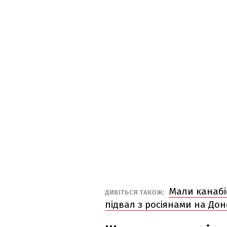
Мали канабіс
ДИВІТЬСЯ ТАКОЖ:
підвал з росіянами на До