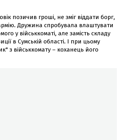
вік позичив гроші, не зміг віддати борг,
 армію. Дружина спробувала влаштувати
мого у військкоматі, але замість складу
ції в Сумській області. І при цьому
к" з військкомату – коханець його