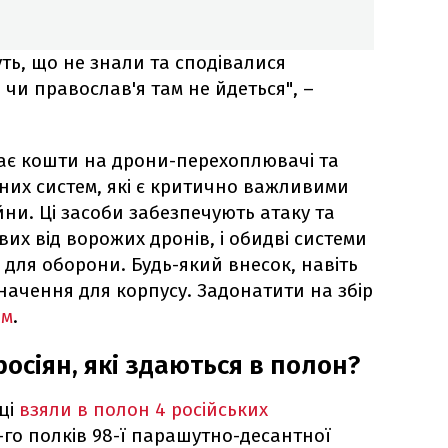
ть, що не знали та сподівалися
" чи православ'я там не йдеться", –
ає кошти на дрони-перехоплювачі та
них систем, які є критично важливими
йни. Ці засоби забезпечують атаку та
их від ворожих дронів, і обидві системи
для оборони. Будь-який внесок, навіть
начення для корпусу. Задонатити на збір
ям
.
осіян, які здаються в полон?
нці
взяли в полон 4 російських
7-го полків 98-ї парашутно-десантної