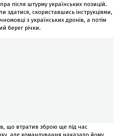
ніпра після штурму українських позицій.
или здатися, скориставшись інструкціями,
чномовці з українських дронів, а потім
й берег річки.
в, що втратив зброю ще під час
нку, але командування наказало йому