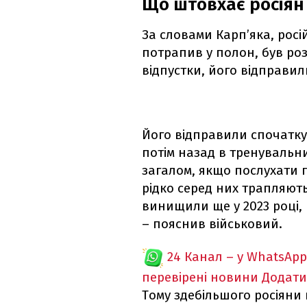
Що штовхає росіян 
За словами Карп’яка, росі
потрапив у полон, був ро
відпустки, його відправил
Його відправили спочатку
потім назад в тренувальни
загалом, якщо послухати п
рідко серед них трапляють
винищили ще у 2023 році,
– пояснив військовий.
24 Канал – у WhatsApp
перевірені новини
Додати
Тому здебільшого росіяни 