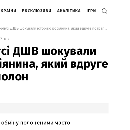
УКРАЇНИ
ЕКСКЛЮЗИВИ
АНАЛІТИКА
ІГРИ
 У 8-му корпусі ДШВ шокували історією росіянина, який вдруге потрапив у полон 
3 хв
усі ДШВ шокували
іянина, який вдруге
полон
ля обміну полоненими часто