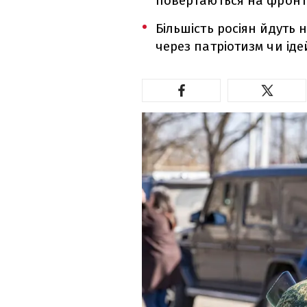
повертаються на фронт
Більшість росіян йдуть 
через патріотизм чи іде