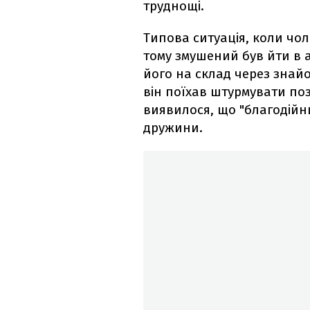
труднощі.
Типова ситуація, коли чоло
тому змушений був йти в
його на склад через знайо
він поїхав штурмувати пози
виявилося, що "благодійни
дружини.