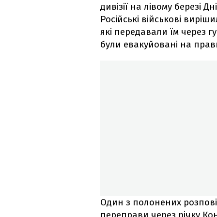
дивізії на лівому березі Д
Російські військові виріш
які передавали їм через гу
були евакуйовані на прави
Один з полонених розпові
переправи через річку Ко