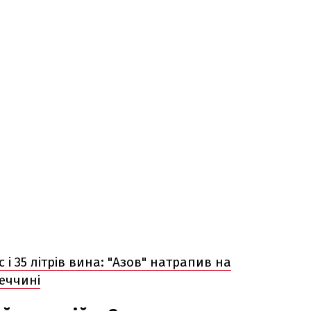
 і 35 літрів вина: "Азов" натрапив на
неччині