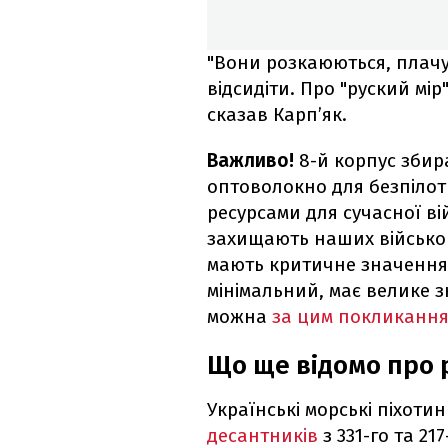
"Вони розкаюються, плачу
відсидіти. Про "руский мір
сказав Карп’як.
Важливо!
8-й корпус збир
оптоволокно для безпілот
ресурсами для сучасної ві
захищають наших військов
мають критичне значення 
мінімальний, має велике з
можна
за цим покликанн
Що ще відомо про р
Українські морські піхоти
десантників
з 331-го та 21