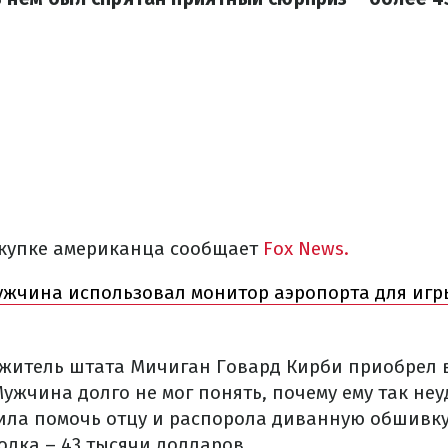
купке американца сообщает
Fox News.
ужчина использовал монитор аэропорта для игры
а житель штата Мичиган Говард Кирби приобрел
ужчина долго не мог понять, почему ему так неу
шила помочь отцу и распорола диванную обшивку
одка – 43 тысячи долларов.