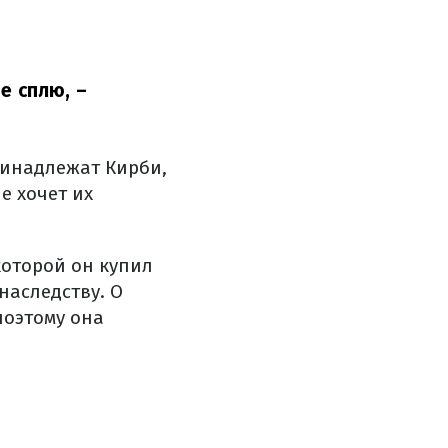
е сплю,
–
принадлежат Кирби,
е хочет их
которой он купил
наследству. О
поэтому она