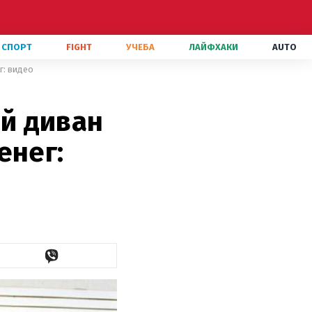
СПОРТ
FIGHT
УЧЕБА
ЛАЙФХАКИ
AUTO
г: видео
й диван
енег: