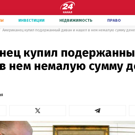
СЫ
ИНВЕСТИЦИИ
НЕДВИЖИМОСТЬ
ПРАВО
Американец купил подержанный диван и нашел в нем немалую сумму дене
нец купил подержанны
в нем немалую сумму д
ая