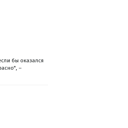
 если бы оказался
расно", –