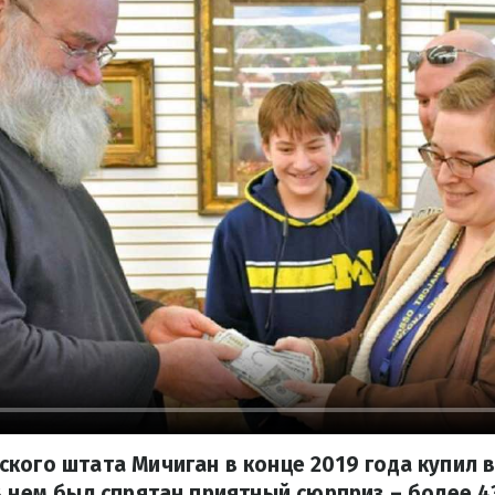
кого штата Мичиган в конце 2019 года купил 
В нем был спрятан приятный сюрприз – более 4