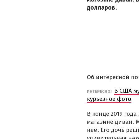
долларов.
Об интересной по
В США м
ИНТЕРЕСНО!
курьезное фото
В конце 2019 год
магазине диван. М
нем. Его дочь ре
удивительная нах