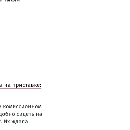
 на приставке:
 в комиссионном
добно сидеть на
. Их ждала