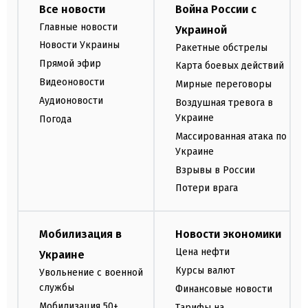
Все новости
Война России с
Главные новости
Украиной
Новости Украины
Ракетные обстрелы
Прямой эфир
Карта боевых действий
Видеоновости
Мирные переговоры
Аудионовости
Воздушная тревога в
Украине
Погода
Массированная атака по
Украине
Взрывы в России
Потери врага
Мобилизация в
Новости экономики
Цена нефти
Украине
Курсы валют
Увольнение с военной
службы
Финансовые новости
Мобилизация 50+
Тарифы на