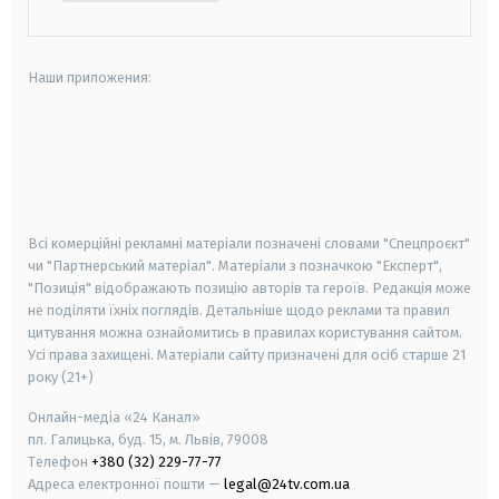
Наши приложения:
android
apple
smart tv
samsung smart tv
Всі комерційні рекламні матеріали позначені словами "Спецпроєкт"
чи "Партнерський матеріал". Матеріали з позначкою "Експерт",
"Позиція" відображають позицію авторів та героїв. Редакція може
не поділяти їхніх поглядів. Детальніше щодо реклами та правил
цитування можна ознайомитись в правилах користування сайтом.
Усі права захищені.
Матеріали сайту призначені для осіб старше
21
року (21+)
Онлайн-медіа «24 Канал»
пл. Галицька, буд. 15, м. Львів, 79008
Телефон
+380 (32) 229-77-77
Адреса електронної пошти —
legal@24tv.com.ua