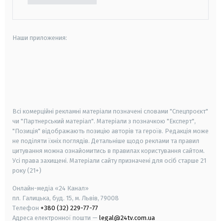
Наши приложения:
android
apple
smart tv
samsung smart tv
Всі комерційні рекламні матеріали позначені словами "Спецпроєкт"
чи "Партнерський матеріал". Матеріали з позначкою "Експерт",
"Позиція" відображають позицію авторів та героїв. Редакція може
не поділяти їхніх поглядів. Детальніше щодо реклами та правил
цитування можна ознайомитись в правилах користування сайтом.
Усі права захищені.
Матеріали сайту призначені для осіб старше
21
року (21+)
Онлайн-медіа «24 Канал»
пл. Галицька, буд. 15, м. Львів, 79008
Телефон
+380 (32) 229-77-77
Адреса електронної пошти —
legal@24tv.com.ua